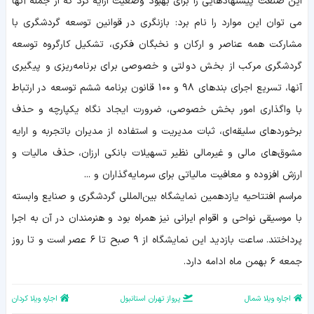
این صنعت پیشنهادهایی را برای بهبود وضعیت ارایه کرد که از جمله آنها
می توان این موارد را نام برد: بازنگری در قوانین توسعه گردشگری با
مشارکت همه عناصر و ارکان و نخبگان فکری، تشکیل کارگروه توسعه
گردشگری مرکب از بخش دولتی و خصوصی برای برنامه‌ریزی و پیگیری
آنها، تسریع اجرای بندهای ۹۸ و ۱۰۰ قانون برنامه ششم توسعه در ارتباط
با واگذاری امور بخش خصوصی، ضرورت ایجاد نگاه یکپارچه و حذف
برخوردهای سلیقه‌ای، ثبات مدیریت و استفاده از مدیران باتجربه و ارایه
مشوق‌های مالی و غیرمالی نظیر تسهیلات بانکی ارزان، حذف مالیات و
ارزش افزوده و معافیت مالیاتی برای سرمایه‌گذاران و ...
مراسم افتتاحیه یازدهمین نمایشگاه بین‌المللی گردشگری و صنایع وابسته
با موسیقی نواحی و اقوام ایرانی نیز همراه بود و هنرمندان در آن به اجرا
پرداختند. ساعت بازدید این نمایشگاه از ۹ صبح تا ۶ عصر است و تا روز
جمعه ۶ بهمن ماه ادامه دارد.
اجاره ویلا شمال
پرواز تهران استانبول
اجاره ویلا کردان