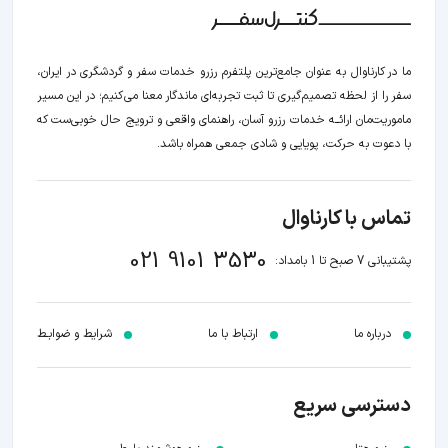
ما در کارناوال به عنوان جامع‌ترین پلتفرم رزرو خدمات سفر و گردشگری در ایران،
سفر را از لحظه‌ تصمیم‌گیری تا ثبت تجربه‌ای ماندگار معنا می‌کنیم؛ در این مسیر‍
ماموریت‌مان اراﺋــﻪ خدمات رزرو آسان، راهنمای واقعی و ترویج حال خوبی‌ست که
با دعوت به حرکت، پویایی و شادی جمعی همراه باشد.
تماس با کارناوال
021 9101 3530
پشتیبانی 7 صبح تا 1 بامداد:
درباره ما
ارتباط با ما
شرایط و ضوابـط
دسترسی سریع