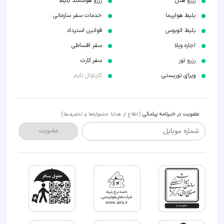
رزرو هتل
رزرو هوشمند بلیط
بلیط هواپیما
خدمات سفر سازمانی
بلیط اتوبوس
قوانین استرداد
اجاره ویلا
سفر اقساطی
رزرو تور
سفر کارت
ویزای توریستی
کارناوال تایم
عضویت در خبرنامه پیامکی
(اطلاع از هدایا جشنواره‌ها و تخفیف‌ها)
شماره موبایل
عضویت