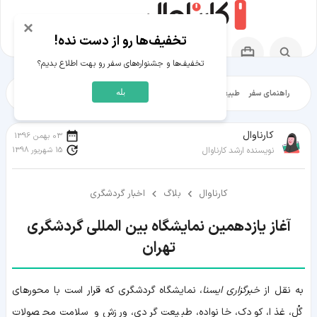
×
تخفیف‌ها رو از دست نده!
تخفیف‌ها و جشنواره‌های سفر رو بهت اطلاع بدیم؟
بله
راهنمای سفر
طبیعت‌گردی
تاریخ‌گردی
شهرگردی
ایرانگرد
مقالات آموز
کارناوال
03 بهمن 1396
15 شهریور 1398
نویسنده ارشد کارناوال
کارناوال
بلاگ
اخبار گردشگری
آغاز یازدهمین نمایشگاه بین المللی گردشگری
تهران
به نقل از
خبرگزاری ایسنا
، نمایشگاه گردشگری که قرار است با محورهای
گُل، غذا، کودک، خانواده، طبیعت گردی، ورزش و سلامت محصولات