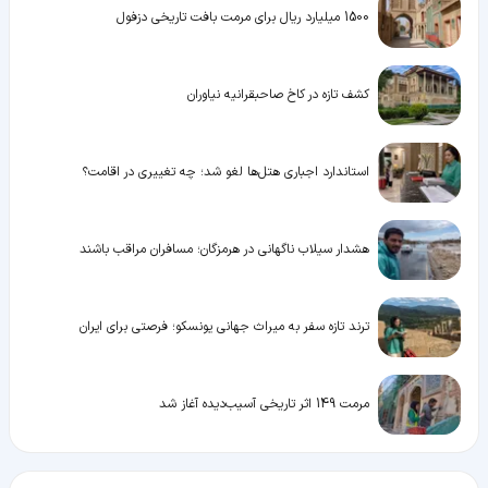
1500 میلیارد ریال برای مرمت بافت تاریخی دزفول
کشف تازه در کاخ صاحبقرانیه نیاوران
استاندارد اجباری هتل‌ها لغو شد؛ چه تغییری در اقامت؟
هشدار سیلاب ناگهانی در هرمزگان؛ مسافران مراقب باشند
ترند تازه سفر به میراث جهانی یونسکو؛ فرصتی برای ایران
مرمت 149 اثر تاریخی آسیب‌دیده آغاز شد