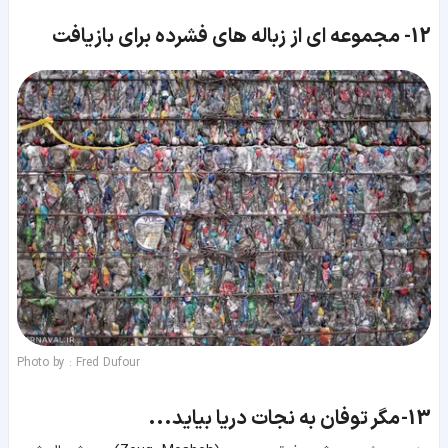
12-
مجموعه ای از زباله های فشرده برای بازیافت
Photo by : Fred Dufour
13-
مگر توفان به نجات دریا بیاید...