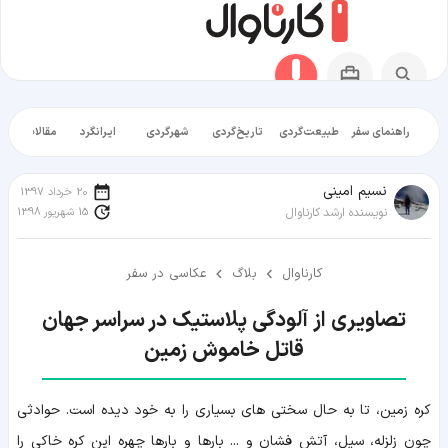
راهنمای سفر
طبیعت‌گردی
تاریخ‌گردی
شهرگردی
ایرانگرد
مقالات آموز
نسیم امینی
20 خرداد 1397
15 شهریور 1398
نویسنده ارشد کارناوال
کارناوال
بلاگ
عکاسی در سفر
قاتل خاموش زمین
کره زمین، تا به حال سختی های بسیاری را به خود دیده است. حوادثی
چون زلزله، سیل، آتش فشان و ... بارها و بارها چهره این کره خاکی را