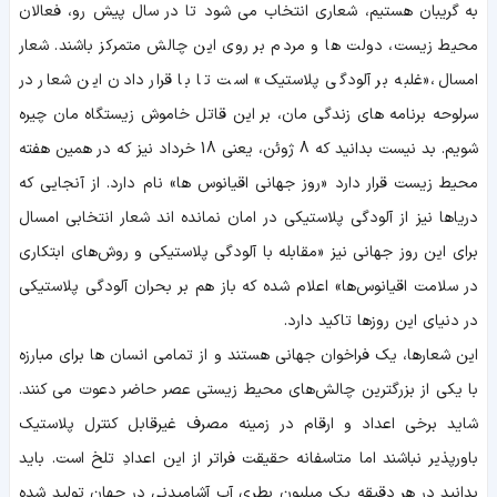
به گریبان هستیم، شعاری انتخاب می شود تا در سال پیش رو، فعالان
محیط زیست، دولت ها و مردم بر روی این چالش متمرکز باشند. شعار
امسال، «غلبه بر آلودگی پلاستیک» است تا با قرار دادن این شعار در
سرلوحه برنامه های زندگی مان، بر این قاتل خاموش زیستگاه مان چیره
شویم. بد نیست بدانید که 8 ژوئن، یعنی 18 خرداد نیز که در همین هفته
محیط زیست قرار دارد «روز جهانی اقیانوس ها» نام دارد. از آنجایی که
دریاها نیز از آلودگی پلاستیکی در امان نمانده اند شعار انتخابی امسال
برای این روز جهانی نیز «مقابله با آلودگی پلاستیکی و روش‌های ابتکاری
در سلامت اقیانوس‌ها» اعلام شده که باز هم بر بحران آلودگی پلاستیکی
در دنیای این روزها تاکید دارد.
این شعارها، یک فراخوان جهانی هستند و از تمامی انسان ها برای مبارزه
با یکی از بزرگترین چالش‌های محیط ‌زیستی عصر حاضر دعوت می کنند.
شاید برخی اعداد و ارقام در زمینه مصرف غیرقابل کنترل پلاستیک
باورپذیر نباشند اما متاسفانه حقیقت فراتر از این اعدادِ تلخ است. باید
بدانید در هر دقیقه یک میلیون بطری آب آشامیدنی در جهان تولید شده