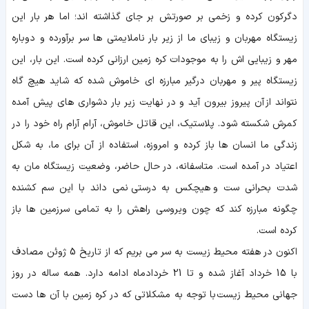
دگرکون کرده و زخمی بر صورتش بر جای گذاشته اند؛ اما هر بار این
زیستگاه مهربان و زیبای ما از زیر بار ناملایمتی ها سر برآورده و دوباره
مهر و زیبایی اش را به موجودات کره زمین ارزانی کرده است. این بار، این
زیستگاه پیر و مهربان درگیر مبارزه ای خاموش شده که شاید هیچ گاه
نتواند از آن پیروز بیرون آید و در نهایت زیر بار دشواری های پیش آمده
کمرش شکسته شود. پلاستیک، این قاتل خاموش، آرام آرام راه خود را در
زندگی ما انسان ها باز کرده و امروزه، استفاده از آن برای ما، به شکل
اعتیاد در آمده است. متاسفانه، در حال حاضر، وضعیت زیستگاه مان به
شدت بحرانی ست و هیچکس به درستی نمی داند با این سم کشنده
چگونه مبارزه کند که چون ویروسی راهش را به تمامی سرزمین ها باز
کرده است.
اکنون در هفته محیط زیست به سر می بریم که از تاریخ 5 ژوئن مصادف
با 15 خرداد آغاز شده و تا 21 خردادماه ادامه دارد. همه ساله در روز
جهانی محیط زیست با توجه به مشکلاتی که در کره زمین با آن ها دست