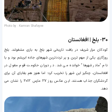
Photo by : Kamran Shafayee
30-
بلخ | افغانستان
کودکان مزار شریف در بافت تاریخی شهر بلخ به بازی مشغولند. بلخ
روزگاری یکی از مهم ترین و پر ترددترین شهرهای جاده ابریشم بود و با
نام "مادر شهرها" خوانده می شد. در دوران حکومت قوم مغول در
افغانستان، چنگیز این شهر را تخریب کرد؛ اما هنوز هم بقایای آن برای
گردشگران جذاب هستند. این عکس روز 27 مارس 2012 را نشان می
دهد.