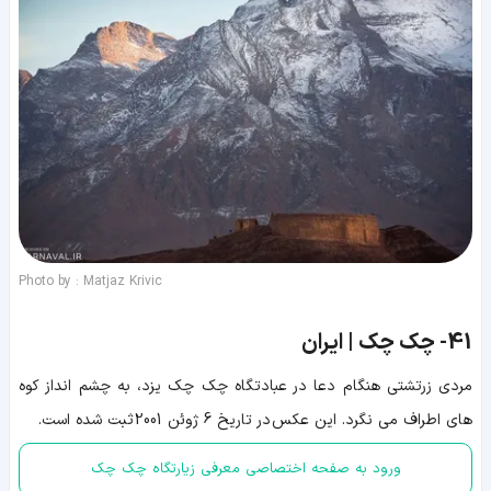
Photo by : Matjaz Krivic
41-
چک چک | ایران
مردی زرتشتی هنگام دعا در عبادتگاه چک چک یزد، به چشم انداز کوه
های اطراف می نگرد. این عکس در تاریخ 6 ژوئن 2001 ثبت شده است.
ورود به صفحه اختصاصی معرفی زیارتگاه چک چک