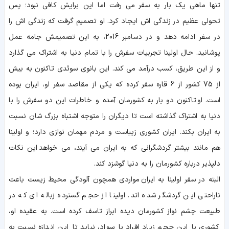
تنها ماهی یک بار به سفر می رفت اما این برایش کافی نبود؛ پس
تحولی عظیم در زندگی اش ایجاد کرد. او تصمیم گرفت که زندگی اش را
در سفر ادامه دهد و در دسامبر 2016، به این تصمیمش جامه عمل
پوشانید. حال اولینا تجربیات سفرش را با تمام دنیا به اشتراک می گذارد
و از این طریق، کسب درآمد می کند. این بانوی سوئدی تاکنون به بیش
از 75 کشور از 6 قاره سفر کرده که یکی از مقاصد سفر او، ایران بوده
است. او تاکنون دو بار به کشورمان آمده و خاطرات این دو سفرش را با
دنیا به اشتراک گذاشته است تا دیگران را متوجه اشتباه بزرگ شان نسبت
به ایران بکند. ایران کشوری زیباست و مردم مهمان نوازی دارد؛ و اولینا
هم مانند بیشتر گردشگرانی که به ایران می آیند، می خواهد این نکات
دلپذیر درباره کشورمان را به دنیا گوشزد کند.
البته در سفر اولینا به ایران مواردی همچون آلودگی محیط زیست باعث
ناراحتی این گردشگر شده اند. اولینا از حجم گسترده زباله ای که در
طبیعت چشم نواز کشورمان دیده ابراز تاسف کرده است. به عقیده او،
کشوری با این حجم زیاد افراد با سواد، نباید تا این اندازه نسبت به