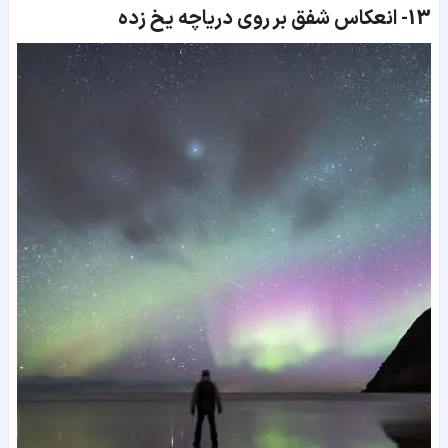
13-
انعکاس شفق بر روی دریاچه یخ زده