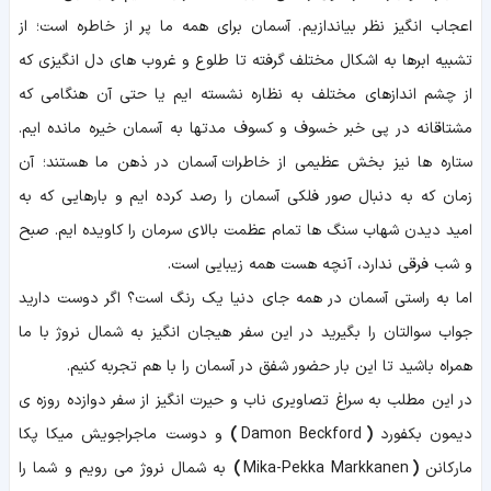
اعجاب انگیز نظر بیاندازیم. آسمان برای همه ما پر از خاطره است؛ از
تشبیه ابرها به اشکال مختلف گرفته تا طلوع و غروب های دل انگیزی که
از چشم اندازهای مختلف به نظاره نشسته ایم یا حتی آن هنگامی که
مشتاقانه در پی خبر خسوف و کسوف مدتها به آسمان خیره مانده ایم.
ستاره ها نیز بخش عظیمی از خاطرات آسمان در ذهن ما هستند؛ آن
زمان که به دنبال صور فلکی آسمان را رصد کرده ایم و بارهایی که به
امید دیدن شهاب سنگ ها تمام عظمت بالای سرمان را کاویده ایم. صبح
و شب فرقی ندارد، آنچه هست همه زیبایی است.
اما به راستی آسمان در همه جای دنیا یک رنگ است؟ اگر دوست دارید
جواب سوالتان را بگیرید در این سفر هیجان انگیز به شمال نروژ با ما
همراه باشید تا این بار حضور شفق در آسمان را با هم تجربه کنیم.
در این مطلب به سراغ تصاویری ناب و حیرت انگیز از سفر دوازده روزه ی
دیمون بکفورد
(
Damon Beckford
)
و دوست ماجراجویش
میکا پکا
مارکانن
(
Mika-Pekka Markkanen
)
به شمال نروژ می رویم و شما را