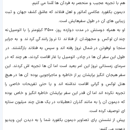
هم با تجربه عجیب و منحصر به فرد آن ها آشنا می کنیم.
دیمون بکفورد عکاسی آماتور و اهل فنلاند که عاشق کشف جهان و ثبت
زیبایی های آن در طول سفرهایش است.
او به همراه دوستش در مدت دوازده روز، 3500 کیلومتر را با اتومبیل نه
چندان لوکس و مجهزشان از فنلاند تا نروژ رانندگی کردند و به جزایر
سنجا و لوفوتن در شمال نروژ رفته اند و سپس به فنلاند بازگشتند. در
طول این سفر آن ها در چادر، اتومبیل یا غار اقامت کردند، هر چند که در
سرمای زمستانی نروژ این امر بعید است اما آن ها تجربه اش کردند. این
سفر هیجان انگیز برایشان پر از خاطره و ماجراجویی بوده؛ آن ها در هیچ
هتل لوکس و گرانی اقامت نداشته اند و یا حتی تفریحات خاصی را
تجربه نکرده اند اما آن قدر این سفر برایشان خاطره انگیز و خاص بوده
که دیمون آن را به مانند گذران تعطیلات در یک هتل چند میلیون ستاره
ای توصیف کرده است.
پیش از نشستن پای تصاویر دیمون بکفورد شما را به دیدن این ویدیو
دعوت می کنیم: