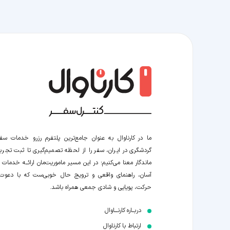
ما در کارناوال به عنوان جامع‌ترین پلتفرم رزرو خدمات سف
گردشگری در ایران، سفر را از لحظه‌ تصمیم‌گیری تا ثبت تجربه
ماندگار معنا می‌کنیم؛ در این مسیر‍ ماموریت‌مان اراﺋــﻪ خدمات ر
آسان، راهنمای واقعی و ترویج حال خوبی‌ست که با دعوت
حرکت، پویایی و شادی جمعی همراه باشد.
دربــاره کارنـــاوال
ارتباط با کارناوال