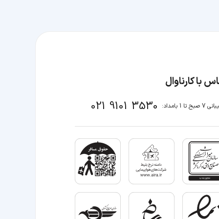
س با کارناوال
021 9101 3530
صبح تا 1 بامداد: