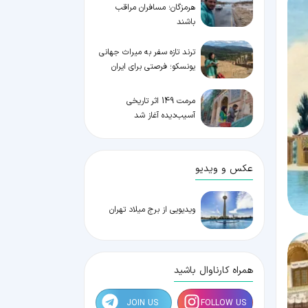
هرمزگان؛ مسافران مراقب
باشند
ترند تازه سفر به میراث جهانی
یونسکو؛ فرصتی برای ایران
مرمت 149 اثر تاریخی
آسیب‌دیده آغاز شد
عکس و ویدیو
ویدیویی از برج میلاد تهران
همراه کارناوال باشید
JOIN US
FOLLOW US