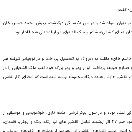
ن- گفت:
محمود خان ملک الشعرا (صبا) 200 سال پیش در تهران متولد شد و در سن 80 سالگی درگذشت، پدرش محمد حسین خان
ن صبای کاشانی»، شاعر و ملک الشعرای دربار فتحعلی شاه قاجار بود.
اسم خان» ملقب به «فروغ» به تحصیل پرداخت و در نوجوانی شیفته هنر
صنایع ظریف پرداخت. او از پدر و پدر بزرگ خود لقب ملک الشعرایی را در
تمام نقاشی هایش «بنده درگاه محمود» نوشته شده است که امضای آثار نقاشی
ز استاد بوده و در فنون پیکر تراشی، منبت کاری، خوشنویسی و موسیقی از
کم نظیران عصر خود به شمار می رود. از محمود صبا 27 اثر ارزشمند شامل نقاشی های آب رنگ، رنگ و روغن، قلمدان،
ده است. بیشتر تابلوهای نقاشی این هنرمند از عمارت ها، فضاهای بیرونی و