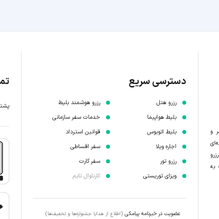
دسترسی سریع
تما
رزرو هتل
رزرو هوشمند بلیط
پشتیبانی 7 
بلیط هواپیما
خدمات سفر سازمانی
ر و
بلیط اتوبوس
قوانین استرداد
‌ای
اجاره ویلا
سفر اقساطی
زرو
رزرو تور
سفر کارت
 به
ویزای توریستی
کارناوال تایم
عضویت در خبرنامه پیامکی
(اطلاع از هدایا جشنواره‌ها و تخفیف‌ها)