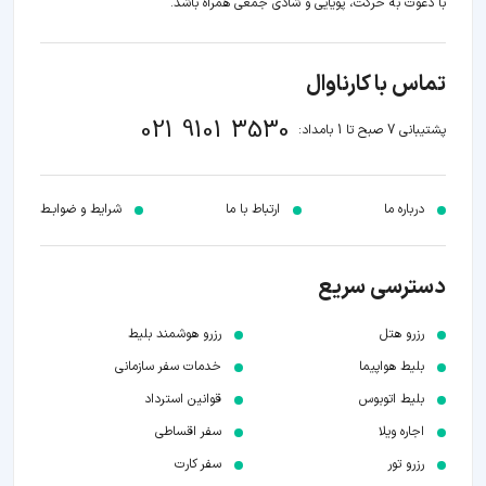
با دعوت به حرکت، پویایی و شادی جمعی همراه باشد.
تماس با کارناوال
021 9101 3530
پشتیبانی 7 صبح تا 1 بامداد:
درباره ما
ارتباط با ما
شرایط و ضوابـط
دسترسی سریع
رزرو هتل
رزرو هوشمند بلیط
بلیط هواپیما
خدمات سفر سازمانی
بلیط اتوبوس
قوانین استرداد
اجاره ویلا
سفر اقساطی
رزرو تور
سفر کارت