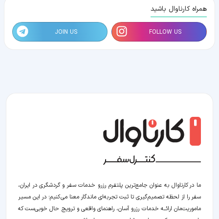
همراه کارناوال باشید
JOIN US
FOLLOW US
ما در کارناوال به عنوان جامع‌ترین پلتفرم رزرو خدمات سفر و گردشگری در ایران،
سفر را از لحظه‌ تصمیم‌گیری تا ثبت تجربه‌ای ماندگار معنا می‌کنیم؛ در این مسیر‍
ماموریت‌مان اراﺋــﻪ خدمات رزرو آسان، راهنمای واقعی و ترویج حال خوبی‌ست که