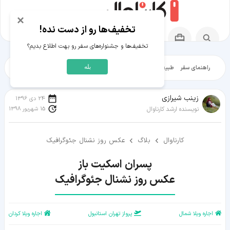
×
تخفیف‌ها رو از دست نده!
تخفیف‌ها و جشنواره‌های سفر رو بهت اطلاع بدیم؟
بله
راهنمای سفر
طبیعت‌گردی
تاریخ‌گردی
شهرگردی
ایرانگرد
مقالات آموز
زينب شيرازی
24 دی 1396
15 شهریور 1398
نویسنده ارشد کارناوال
کارناوال
بلاگ
عکس روز نشنال جئوگرافیک
عکس روز نشنال جئوگرافیک
اجاره ویلا شمال
پرواز تهران استانبول
اجاره ویلا کردان