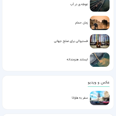
غوطه ور در آب
زمان حمام
فستیوالی برای صلح جهانی
ایسلند هنرمندانه
عکس و ویدیو
سفر به هاوانا