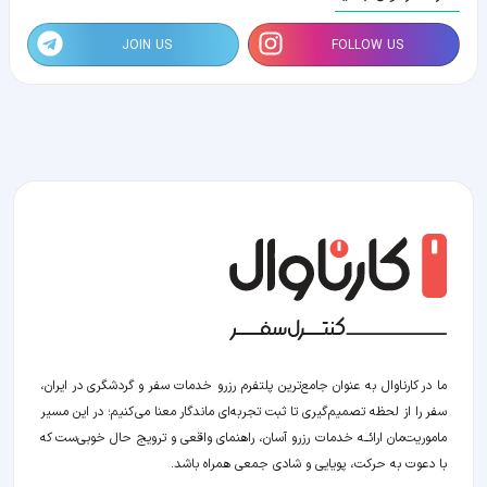
JOIN US
FOLLOW US
ما در کارناوال به عنوان جامع‌ترین پلتفرم رزرو خدمات سفر و گردشگری در ایران،
سفر را از لحظه‌ تصمیم‌گیری تا ثبت تجربه‌ای ماندگار معنا می‌کنیم؛ در این مسیر‍
ماموریت‌مان اراﺋــﻪ خدمات رزرو آسان، راهنمای واقعی و ترویج حال خوبی‌ست که
با دعوت به حرکت، پویایی و شادی جمعی همراه باشد.