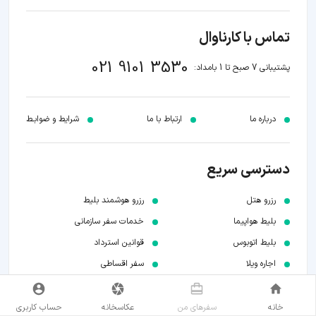
تماس با کارناوال
021 9101 3530
پشتیبانی 7 صبح تا 1 بامداد:
درباره ما
ارتباط با ما
شرایط و ضوابـط
دسترسی سریع
رزرو هتل
رزرو هوشمند بلیط
بلیط هواپیما
خدمات سفر سازمانی
بلیط اتوبوس
قوانین استرداد
اجاره ویلا
سفر اقساطی
رزرو تور
سفر کارت
ویزای توریستی
کارناوال تایم
خانه
سفر‌های من
عکاسخانه
حساب کاربری