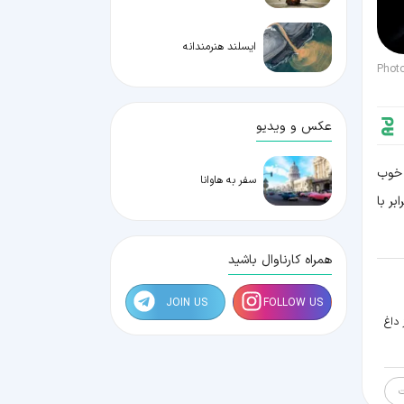
ایسلند هنرمندانه
Phot
عکس و ویدیو
ش می کنند. خوب
سفر به هاوانا
ر با
همراه کارناوال باشید
JOIN US
FOLLOW US
 داغ
ت