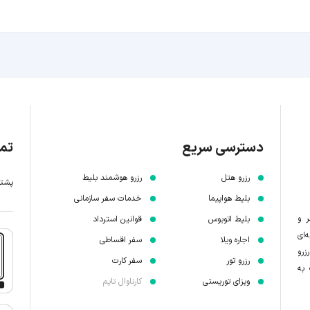
دسترسی سریع
تما
رزرو هتل
رزرو هوشمند بلیط
پشتیبانی 7 
بلیط هواپیما
خدمات سفر سازمانی
ر و
بلیط اتوبوس
قوانین استرداد
‌ای
اجاره ویلا
سفر اقساطی
زرو
رزرو تور
سفر کارت
 به
ویزای توریستی
کارناوال تایم