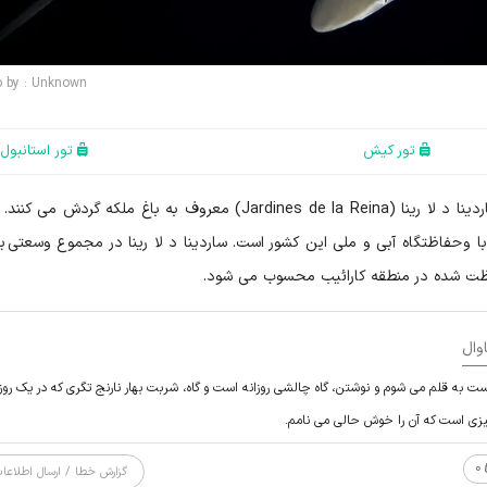
o by : Unknown
تور کیش
تور استانبول
سه کوسه ابریشمین را می بینید که در اطراف جزیره ساردینا د لا رینا (Jardines de la Reina) معروف به باغ ملکه گرد
ا و حفاظتگاه آبی و ملی این کشور است. ساردینا د لا رینا در مجموع وسعتی براب
وال
ست به قلم می شوم و نوشتن، گاه چالشی روزانه است و گاه، شربت بهار نارنج تگری که در یک روز
چیزی است که آن را خوش حالی می نامم.
0
گزارش خطا / ارسال اطلاعا