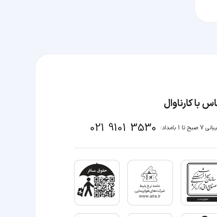
س با کارناوال
021 9101 3530
صبح تا 1 بامداد: