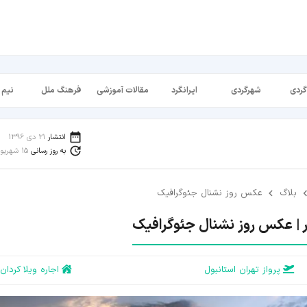
گردی
شهرگردی
ایرانگرد
مقالات آموزشی
فرهنگ ملل
نیم 
انتشار
21 دی 1396
به روز رسانی
15 شهریور 1398
بلاگ
عکس روز نشنال جئوگرافیک
 | عکس روز نشنال جئوگرافیک
پرواز تهران استانبول
اجاره ویلا کردان