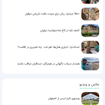
1500 میلیارد ریال برای مرمت بافت تاریخی دزفول
کشف تازه در کاخ صاحبقرانیه نیاوران
استاندارد اجباری هتل‌ها لغو شد؛ چه تغییری در اقامت؟
هشدار سیلاب ناگهانی در هرمزگان؛ مسافران مراقب باشند
عکس و ویدیو
ویدیوی تایم لپس از اصفهان