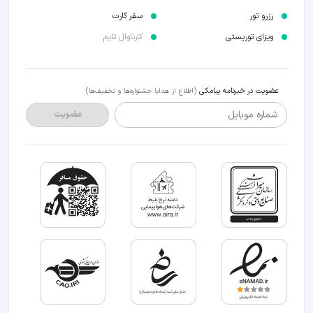
رزرو تور
سفر کارت
ویزای توریستی
کارناوال تایم
عضویت در خبرنامه پیامکی
(اطلاع از هدایا جشنواره‌ها و تخفیف‌ها)
شماره موبایل
عضویت