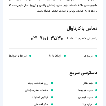
ماموریت‌مان اراﺋــﻪ خدمات رزرو آسان، راهنمای واقعی و ترویج حال خوبی‌ست که
با دعوت به حرکت، پویایی و شادی جمعی همراه باشد.
تماس با کارناوال
021 9101 3530
پشتیبانی 7 صبح تا 1 بامداد:
درباره ما
ارتباط با ما
شرایط و ضوابـط
دسترسی سریع
رزرو هتل
رزرو هوشمند بلیط
بلیط هواپیما
خدمات سفر سازمانی
بلیط اتوبوس
قوانین استرداد
اجاره ویلا
سفر اقساطی