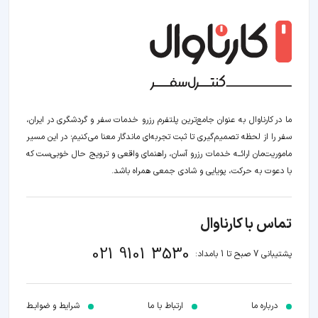
ما در کارناوال به عنوان جامع‌ترین پلتفرم رزرو خدمات سفر و گردشگری در ایران،
سفر را از لحظه‌ تصمیم‌گیری تا ثبت تجربه‌ای ماندگار معنا می‌کنیم؛ در این مسیر‍
ماموریت‌مان اراﺋــﻪ خدمات رزرو آسان، راهنمای واقعی و ترویج حال خوبی‌ست که
با دعوت به حرکت، پویایی و شادی جمعی همراه باشد.
تماس با کارناوال
021 9101 3530
پشتیبانی 7 صبح تا 1 بامداد:
درباره ما
ارتباط با ما
شرایط و ضوابـط