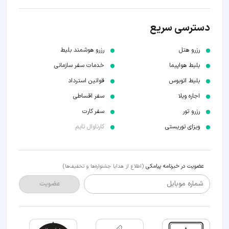
دسترسی سریع
رزرو هتل
رزرو هوشمند بلیط
بلیط هواپیما
خدمات سفر سازمانی
بلیط اتوبوس
قوانین استرداد
اجاره ویلا
سفر اقساطی
رزرو تور
سفر کارت
ویزای توریستی
کارناوال تایم
عضویت در خبرنامه پیامکی
(اطلاع از هدایا جشنواره‌ها و تخفیف‌ها)
شماره موبایل
عضویت