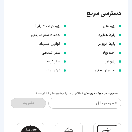
دسترسی سریع
رزرو هتل
رزرو هوشمند بلیط
بلیط هواپیما
خدمات سفر سازمانی
بلیط اتوبوس
قوانین استرداد
اجاره ویلا
سفر اقساطی
رزرو تور
سفر کارت
ویزای توریستی
کارناوال تایم
عضویت در خبرنامه پیامکی
(اطلاع از هدایا جشنواره‌ها و تخفیف‌ها)
شماره موبایل
عضویت