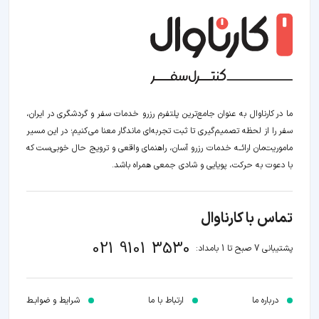
ما در کارناوال به عنوان جامع‌ترین پلتفرم رزرو خدمات سفر و گردشگری در ایران،
سفر را از لحظه‌ تصمیم‌گیری تا ثبت تجربه‌ای ماندگار معنا می‌کنیم؛ در این مسیر‍
ماموریت‌مان اراﺋــﻪ خدمات رزرو آسان، راهنمای واقعی و ترویج حال خوبی‌ست که
با دعوت به حرکت، پویایی و شادی جمعی همراه باشد.
تماس با کارناوال
021 9101 3530
پشتیبانی 7 صبح تا 1 بامداد:
درباره ما
ارتباط با ما
شرایط و ضوابـط