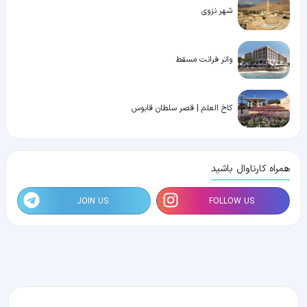
شهر نزوی
واتر فرانت مسقط
کاخ العلم | قصر سلطان قابوس
همراه کارناوال باشید
JOIN US
FOLLOW US