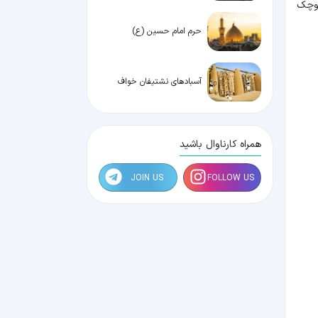
Bliss Dharm " به این شهر کوچک
حرم امام حسین (ع)
آسبادهای نشتیفان خواف
همراه کارناوال باشید
JOIN US
FOLLOW US