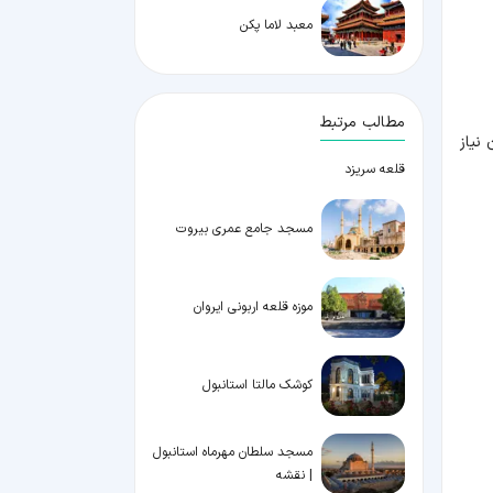
معبد لاما پکن
مطالب مرتبط
نیاز
قلعه سریزد
مسجد جامع عمری بیروت
موزه قلعه اربونی ایروان
کوشک مالتا استانبول
مسجد سلطان مهرماه استانبول
| نقشه