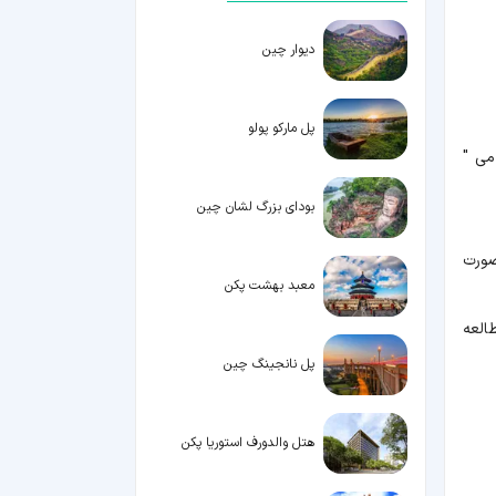
دیوار چین
پل مارکو پولو
می "
بودای بزرگ لشان چین
صورت
معبد بهشت پکن
العه
پل نانجینگ چین
هتل والدورف استوریا پکن