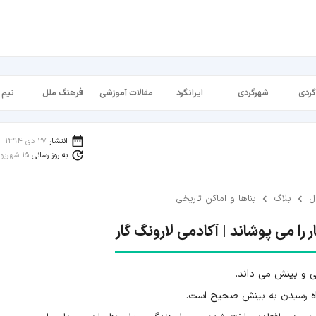
گردی
شهرگردی
ایرانگرد
مقالات آموزشی
فرهنگ ملل
نیم 
انتشار
27 دی 1394
به روز رسانی
15 شهریور 1398
ل
بلاگ
بناها و اماکن تاریخی
 را می پوشاند | آکادمی لارونگ گار
انی و بینش می داند.
اه رسیدن به بینش صحیح است.