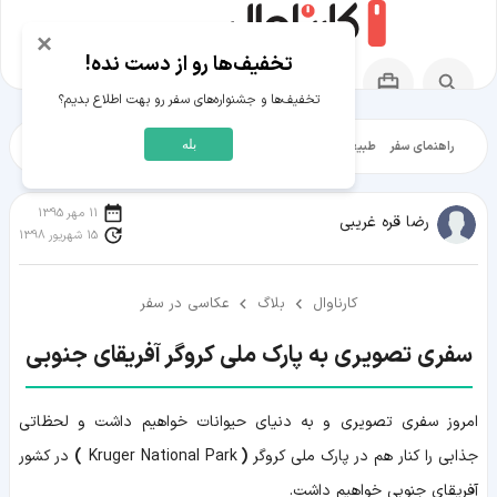
×
تخفیف‌ها رو از دست نده!
تخفیف‌ها و جشنواره‌های سفر رو بهت اطلاع بدیم؟
بله
راهنمای سفر
طبیعت‌گردی
تاریخ‌گردی
شهرگردی
ایرانگرد
مقالات آموز
11 مهر 1395
رضا قره غریبی
15 شهریور 1398
کارناوال
بلاگ
عکاسی در سفر
سفری تصویری به پارک ملی کروگر آفریقای جنوبی
امروز سفری تصویری و به دنیای حیوانات خواهیم داشت و لحظاتی
جذابی را کنار هم در
پارک ملی کروگر
(
Kruger National Park
)
در کشور
آفریقای جنوبی خواهیم داشت.