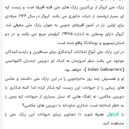
پارک ملی کروگر از بزرگترین پارک های ملی قاره آفریقا است و زیست کره
ای بسیار ارزشمند از حیات جانوری می باشد. کروگر در سال 1926 میلادی
برای اولین بار در کشور آفریقای جنوبی به عنوان پارک ملی معرفی شد.
کروگر دارای وسعتی به اندازه 19485 کیلومتر مربع می باشد و در دو
استان لیمپوپو و پومالانگا واقع شده است.
در این پارک ملی انواع امکانات گردشگری برای مسافرین و بازدیدکنندگان
موجود می باشد. سفر امروزمان به کمک لنز دوربین
ایندیان گالیوانترس
(
Indian Gallivanters
)
، خواهد بود.
او و همسرش چند روز ماجراجویی را در این پارک ملی داشتند و عکس
های زیبایی را از حیوانات این زیست کره شکار کرده اند! البته شکاری با
دوربین عکاسی، نه تفنگ هایی که نسل بسیاری از حیوانات کره زمین را
به خطر انداخته است، شکاری جاودانه با دوربین های عکاسی!!
با
کارناوال
همراه شوید تا تصاویر زیبای حیوانات این پارک ملی را
مشاهده کنید.