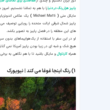
دور ایران داشتیم و چندی از
مقاصدی برای تماشای طبیع
پاییز هزار رنگ در دنیا
را با هم به تماشا نشستیم. امروز 
مایکل متی
(
Michael Matti
)
یک عکاس اندونزیایی 
پاییز شمال شرقی ایالت متحده را رویایی توصیف می 
های این منطقه را در فصل پاییز به تصویر بکشد.
هیچ شک و شبه ای در زیبا بودن پاییز آمریکا نمی گذارد
همراه
کارناوال
و مایکل باشید تا با هم نگاهی به برخی از 
1)
رنگ اینجا غوغا می کند | نیویورک