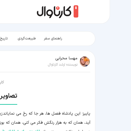
راهنمای سفر
طبیعت‌گردی
تاریخ‌
مهسا محرابی
نویسنده ارشد کارناوال
کار
تصاویری
پاییز؛ این پادشاه فصل ها، هر جا که رخ می نمایاند ز
آید، همان که به هزار رنگش فکر می کنی، همان که ب