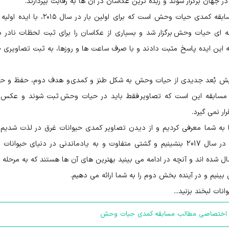
هان برگزار شوند و زبده ترین عکاسان در آن ها به رقابت بپردازند.
یکی از خلاقانه ترین و بامزه ترین این مسابقات، مسابقه کمدی حیات وحش است که برای اولین بار 
Paul Joynson Hi)، عکاس حرفه ای حیات وحش برگزار شد و بسیاری از عکاسان را برای ثبت لحظات نادر
به این ایده پاسخ مثبت دادند و با صرف ساعت ها و روزها، به ثبت تصاویری
مایش بُعد جدیدی از حیات وحش به شکل طنز و کمدی و هدف دوم، حفظ و ح
م مسابقه این است که تصاویر فقط باید در حیات وحش ثبت شوند و عکس
ر نمی گیرد.
ا به شما معرفی کردیم و از دیدن تصاویر کمدی حیوانات غرق در لذت شدیم. 
نوبت آن است که به تماشای برگزیدگان این مسابقه در سال 2017 بنشینیم و گشتی متفاوت و به یادماندنی در دنیای حیوانا
رای مسابقه ارسال شده اند و آنچه در ادامه می بینید بهترین های آن ها هستند که به مرحله 
 بینیم و در آینده بخش دوم را به شما ارائه می دهیم.
ات لبخند بزنید...
 اختصاصی مطالب مسابقه کمدی حیات وحش