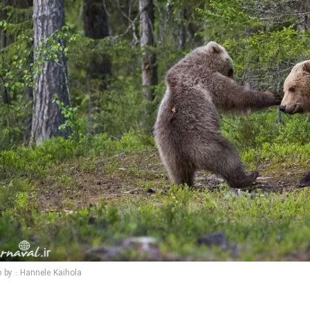
 by : Hannele Kaihola