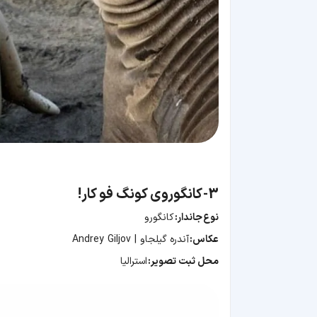
3-
کانگوروی کونگ فو کار!
نوع
جاندار:
کانگورو
عکاس:
آندره گیلجاو | Andrey Giljov
محل ثبت تصویر:
استرالیا