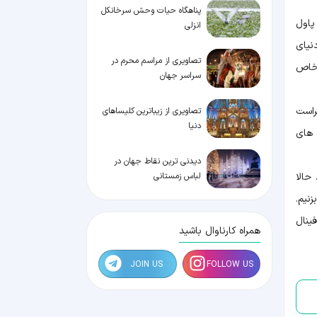
پناهگاه حیات وحش سرخانکل
در سال ۲۰۱۵، با ایده اولیه پاول
انزلی
 دنیای
تصاویری از مراسم محرم در
 خاص
سراسر جهان
راست
تصاویری از زیباترین کلیساهای
دنیا
 های
دیدنی ترین نقاط جهان در
لباس زمستانی
حالا
ت بزنیم.
فینال
همراه کارناوال باشید
JOIN US
FOLLOW US