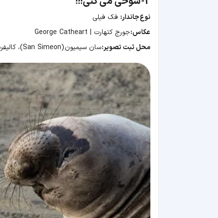
2-
شوخی می کنی!!!
نوع
جاندار:
فک فیلی
عکاس:
جورج کتهارت | George Catheart
محل ثبت تصویر:
سان سیمیون (San Simeon)، کالیفرنیا