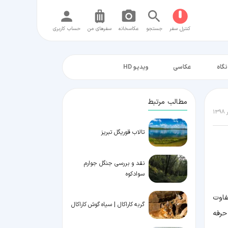
کنترل سفر
جستجو
عکاسخانه
سفر‌های من
حساب کاربری
نگاه
عکاسی
ویدیو HD
مطالب مرتبط
تالاب قوریگل تبریز
نقد و بررسی جنگل جوارم
سوادکوه
فاوت
گربه کاراکال | سیاه گوش کاراکال
حرفه