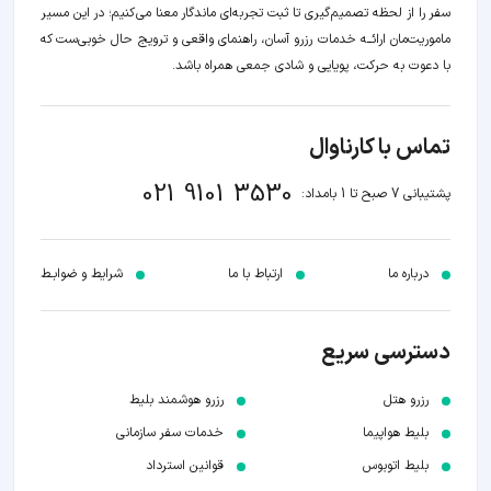
سفر را از لحظه‌ تصمیم‌گیری تا ثبت تجربه‌ای ماندگار معنا می‌کنیم؛ در این مسیر‍
ماموریت‌مان اراﺋــﻪ خدمات رزرو آسان، راهنمای واقعی و ترویج حال خوبی‌ست که
با دعوت به حرکت، پویایی و شادی جمعی همراه باشد.
تماس با کارناوال
021 9101 3530
پشتیبانی 7 صبح تا 1 بامداد:
درباره ما
ارتباط با ما
شرایط و ضوابـط
دسترسی سریع
رزرو هتل
رزرو هوشمند بلیط
بلیط هواپیما
خدمات سفر سازمانی
بلیط اتوبوس
قوانین استرداد