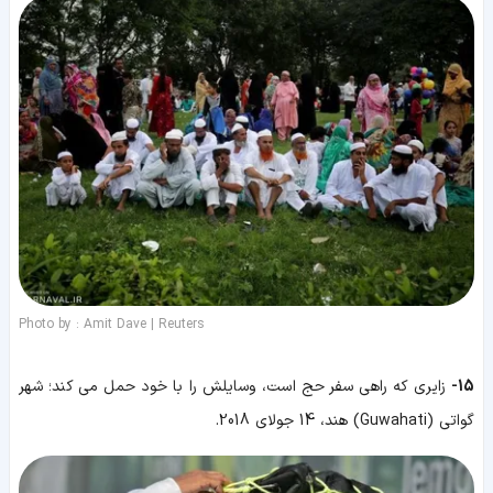
Photo by : Amit Dave | Reuters
15-
زایری که راهی سفر حج است، وسایلش را با خود حمل می کند؛ شهر
گواتی (Guwahati) هند، 14 جولای 2018.