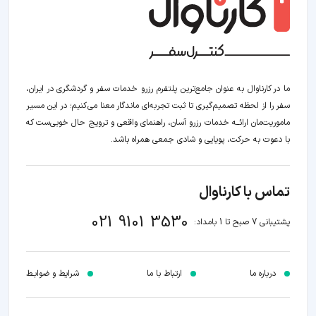
ما در کارناوال به عنوان جامع‌ترین پلتفرم رزرو خدمات سفر و گردشگری در ایران،
سفر را از لحظه‌ تصمیم‌گیری تا ثبت تجربه‌ای ماندگار معنا می‌کنیم؛ در این مسیر‍
ماموریت‌مان اراﺋــﻪ خدمات رزرو آسان، راهنمای واقعی و ترویج حال خوبی‌ست که
با دعوت به حرکت، پویایی و شادی جمعی همراه باشد.
تماس با کارناوال
021 9101 3530
پشتیبانی 7 صبح تا 1 بامداد:
درباره ما
ارتباط با ما
شرایط و ضوابـط