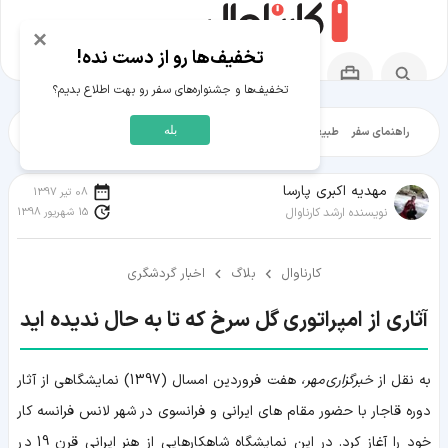
×
تخفیف‌ها رو از دست نده!
تخفیف‌ها و جشنواره‌های سفر رو بهت اطلاع بدیم؟
بله
راهنمای سفر
طبیعت‌گردی
تاریخ‌گردی
شهرگردی
ایرانگرد
مقالات آموز
مهدیه اکبری پارسا
08 تیر 1397
15 شهریور 1398
نویسنده ارشد کارناوال
کارناوال
بلاگ
اخبار گردشگری
آثاری از امپراتوری گل سرخ که تا به حال ندیده اید
به نقل از
خبرگزاری مهر،
هفت فروردین امسال (1397) نمایشگاهی از آثار
دوره قاجار با حضور مقام های ایرانی و فرانسوی در شهر لانس فرانسه کار
خود را آغاز کرد. در این نمایشگاه شاهکارهایی از هنر ایرانی قرن 19 در