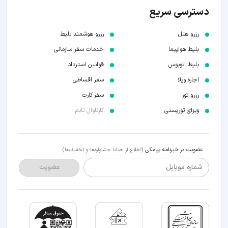
دسترسی سریع
رزرو هتل
رزرو هوشمند بلیط
بلیط هواپیما
خدمات سفر سازمانی
بلیط اتوبوس
قوانین استرداد
اجاره ویلا
سفر اقساطی
رزرو تور
سفر کارت
ویزای توریستی
کارناوال تایم
عضویت در خبرنامه پیامکی
(اطلاع از هدایا جشنواره‌ها و تخفیف‌ها)
شماره موبایل
عضویت