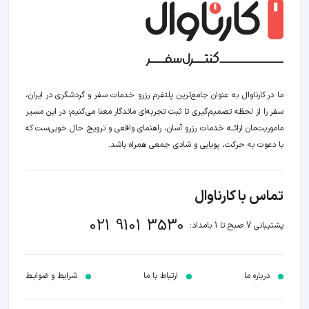
ما در کارناوال به عنوان جامع‌ترین پلتفرم رزرو خدمات سفر و گردشگری در ایران،
سفر را از لحظه‌ تصمیم‌گیری تا ثبت تجربه‌ای ماندگار معنا می‌کنیم؛ در این مسیر‍
ماموریت‌مان اراﺋــﻪ خدمات رزرو آسان، راهنمای واقعی و ترویج حال خوبی‌ست که
با دعوت به حرکت، پویایی و شادی جمعی همراه باشد.
تماس با کارناوال
021 9101 3530
پشتیبانی 7 صبح تا 1 بامداد:
درباره ما
ارتباط با ما
شرایط و ضوابـط