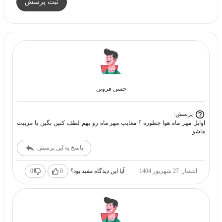
ثبت پرسش
حسن فروتن
پرسش:
اوايل مهر ماه هوا چطوره ؟ معايب مهر ماه رو بهم لطف كنين بگين يا مزييت
هاشو
پاسخ به این پرسش
انتشار: 27 شهریور 1404
آیا این دیدگاه مفید بود؟
0
0