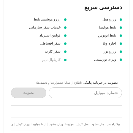
دسترسی سریع
رزرو هتل
رزرو هوشمند بلیط
بلیط هواپیما
خدمات سفر سازمانی
بلیط اتوبوس
قوانین استرداد
اجاره ویلا
سفر اقساطی
رزرو تور
سفر کارت
ویزای توریستی
کارناوال تایم
عضویت در خبرنامه پیامکی
(اطلاع از هدایا جشنواره‌ها و تخفیف‌ها)
شماره موبایل
عضویت
ویلا رامسر
هتل مشهد
هتل کیش
هواپیما تهران مشهد
بلیط هواپیما تهران کیش
ویلا شمال