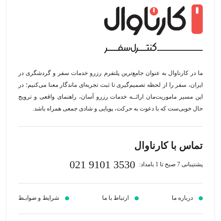
ما در کارناوال به عنوان جامع‌ترین پلتفرم رزرو خدمات سفر و گردشگری در
ایران، سفر را از لحظه‌ تصمیم‌گیری تا ثبت تجربه‌ای ماندگار معنا می‌کنیم؛ در
این مسیر‍ ماموریت‌مان اراﺋــﻪ خدمات رزرو آسان، راهنمای واقعی و ترویج
حال خوبی‌ست که با دعوت به حرکت، پویایی و شادی جمعی همراه باشد.
تماس با کارناوال
021 9101 3530
پشتیبانی 7 صبح تا 1 بامداد:
درباره ما
ارتباط با ما
شرایط و ضوابـط