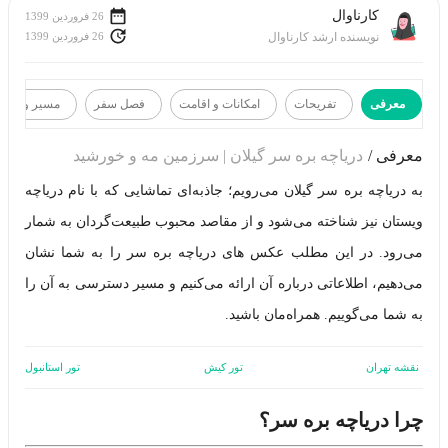
کارناوال
26 فروردین 1399
26 فروردین 1399
نویسنده ارشد کارناوال
معرفی
تفریحات
امکانات و اقامت
فصل سفر
مسیر و نقش
معرفی
تفریحات
معرفی /
دریاچه بره سر گیلان | سرزمین مه و خورشید
امکانات
و
به دریاچه بره سر گیلان می‌رویم؛ جاذبه‌ای تماشایی که با نام دریاچه
اقامت
فصل
ویستان نیز شناخته می‌شود و از مقاصد محبوب طبیعت‌گردان به شمار
سفر
مسیر
می‌رود. در این مطلب عکس های دریاچه بره سر را به شما نشان
و
نقشه
می‌دهیم، اطلاعاتی درباره آن ارائه می‌کنیم و مسیر دسترسی به آن را
به شما می‌گوییم. همراه‌مان باشید.
نقشه تهران
تور کیش
تور استانبول
چرا دریاچه بره سر؟