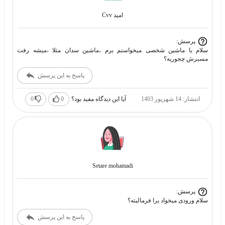
امید Cvv
پرسش:
سلام با ماشین شخصی میخواستم برم ،ماشین سدان مثلا ،میشه رفت
مسیرش چجوریه؟
پاسخ به این پرسش
انتشار: 14 شهریور 1403
آیا این دیدگاه مفید بود؟
0
0
Setare mohamadi
پرسش:
سلام ورودی میخواد برا فرمالیته؟
پاسخ به این پرسش