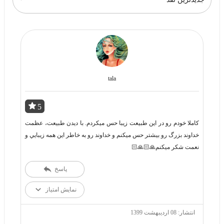
tala
5
كاملا خودم رو در اين طبيعت زيبا حس ميكردم. با ديدن طبيعت، عظمت
خداوند بزرگ رو بيشتر حس ميكنم و خداوند رو به خاطر اين همه زيبايي و
نعمت شكر ميكنم🙏🏻🙏🏻
پاسخ
نمایش امتیاز
انتشار: 08 اردیبهشت 1399