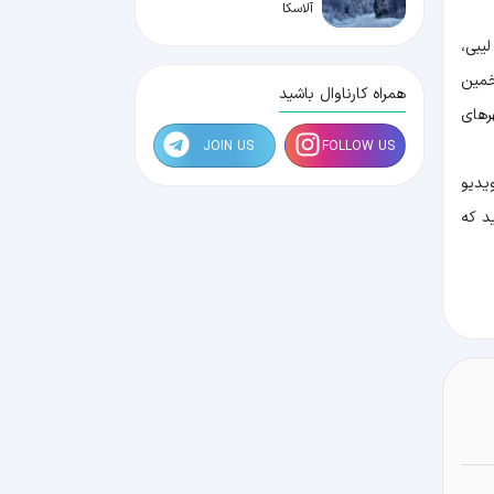
آلاسکا
ر، لیبی،
خمین
همراه کارناوال باشید
رهای
JOIN US
FOLLOW US
یدیو
د که