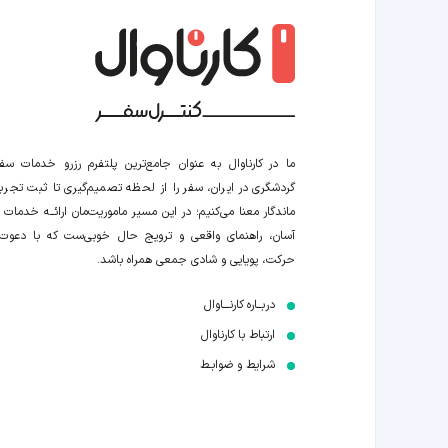
ما در کارناوال به عنوان جامع‌ترین پلتفرم رزرو خدمات سف
گردشگری در ایران، سفر را از لحظه‌ تصمیم‌گیری تا ثبت تجربه
ماندگار معنا می‌کنیم؛ در این مسیر‍ ماموریت‌مان اراﺋــﻪ خدمات ر
آسان، راهنمای واقعی و ترویج حال خوبی‌ست که با دعوت
حرکت، پویایی و شادی جمعی همراه باشد.
دربــاره کارنـــاوال
ارتباط با کارناوال
شرایط و ضوابـط