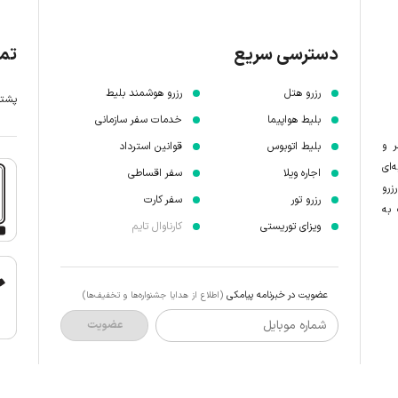
دسترسی سریع
تما
رزرو هتل
رزرو هوشمند بلیط
پشتیبانی 7 
بلیط هواپیما
خدمات سفر سازمانی
ر و
بلیط اتوبوس
قوانین استرداد
‌ای
اجاره ویلا
سفر اقساطی
زرو
رزرو تور
سفر کارت
 به
ویزای توریستی
کارناوال تایم
عضویت در خبرنامه پیامکی
(اطلاع از هدایا جشنواره‌ها و تخفیف‌ها)
شماره موبایل
عضویت