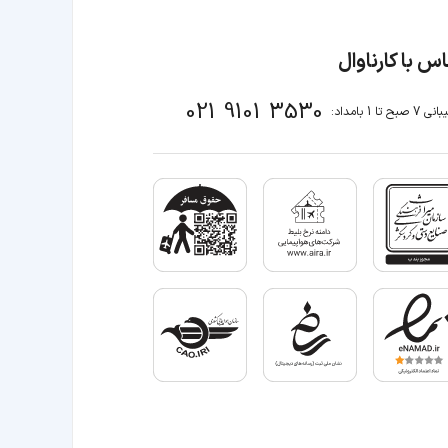
س با کارناوال
021 9101 3530
صبح تا 1 بامداد: