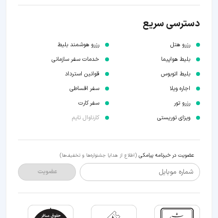
دسترسی سریع
رزرو هتل
رزرو هوشمند بلیط
بلیط هواپیما
خدمات سفر سازمانی
بلیط اتوبوس
قوانین استرداد
اجاره ویلا
سفر اقساطی
رزرو تور
سفر کارت
ویزای توریستی
کارناوال تایم
عضویت در خبرنامه پیامکی
(اطلاع از هدایا جشنواره‌ها و تخفیف‌ها)
شماره موبایل
عضویت