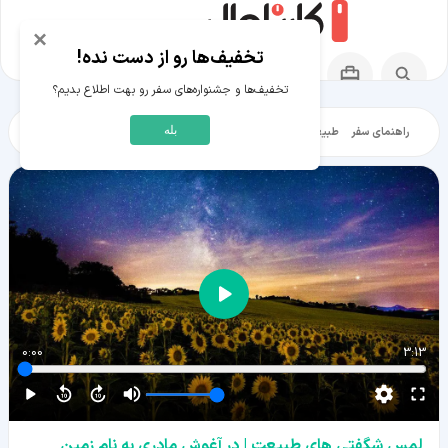
×
تخفیف‌ها رو از دست نده!
تخفیف‌ها و جشنواره‌های سفر رو بهت اطلاع بدیم؟
بله
راهنمای سفر
طبیعت‌گردی
تاریخ‌گردی
شهرگردی
ایرانگرد
مقالات آموز
0:00
3:13
لمس شگفتی های طبیعت | در آغوش مادری به نام زمین