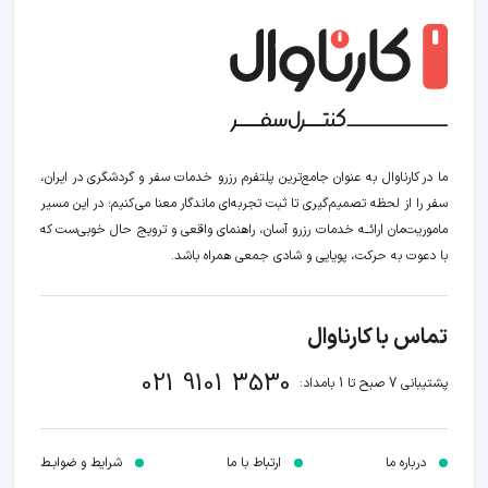
ما در کارناوال به عنوان جامع‌ترین پلتفرم رزرو خدمات سفر و گردشگری در ایران،
سفر را از لحظه‌ تصمیم‌گیری تا ثبت تجربه‌ای ماندگار معنا می‌کنیم؛ در این مسیر‍
ماموریت‌مان اراﺋــﻪ خدمات رزرو آسان، راهنمای واقعی و ترویج حال خوبی‌ست که
با دعوت به حرکت، پویایی و شادی جمعی همراه باشد.
تماس با کارناوال
021 9101 3530
پشتیبانی 7 صبح تا 1 بامداد:
درباره ما
ارتباط با ما
شرایط و ضوابـط