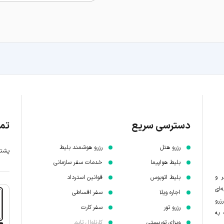
دسترسی سریع
تما
رزرو هتل
رزرو هوشمند بلیط
پشتیبانی 7 
بلیط هواپیما
خدمات سفر سازمانی
ر و
بلیط اتوبوس
قوانین استرداد
‌ای
اجاره ویلا
سفر اقساطی
زرو
رزرو تور
سفر کارت
 به
ویزای توریستی
کارناوال تایم