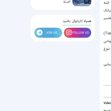
آلاسکا
لبته
یانگ
اسیر
همراه کارناوال باشید
JOIN US
FOLLOW US
از آن جایی که آسیای مرکزی بسیار پهناور است، ویژگی های جغرافیایی متفاوتی را شامل شود. سلسله کوه های تیان شان (Tian Shan)
Taklamakan ) و تَکله‌مکان (Kyzylkum Desert) هم نواحی
تنوع
بایی