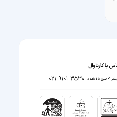
س با کارناوال
021 9101 3530
صبح تا 1 بامداد: