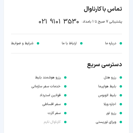
تماس با کارناوال
021 9101 3530
پشتیبانی 7 صبح تا 1 بامداد:
درباره ما
ارتباط با ما
شرایط و ضوابـط
دسترسی سریع
رزرو هتل
رزرو هوشمند بلیط
بلیط هواپیما
خدمات سفر سازمانی
بلیط اتوبوس
قوانین استرداد
اجاره ویلا
سفر اقساطی
رزرو تور
سفر کارت
ویزای توریستی
کارناوال تایم