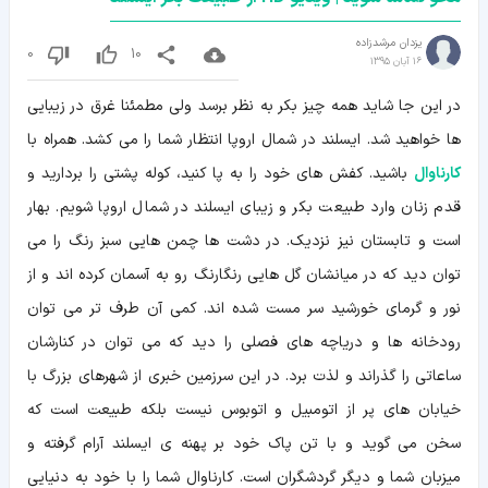
یزدان مرشدزاده
0
10
16 آبان 1395
در این جا شاید همه چیز بکر به نظر برسد ولی مطمئنا غرق در زیبایی
ها خواهید شد. ایسلند در شمال اروپا انتظار شما را می کشد. همراه با
کارناوال
باشید. کفش های خود را به پا کنید، کوله پشتی را بردارید و
قدم زنان وارد طبیعت بکر و زیبای ایسلند در شمال اروپا شویم. بهار
است و تابستان نیز نزدیک. در دشت ها چمن هایی سبز رنگ را می
توان دید که در میانشان گل هایی رنگارنگ رو به آسمان کرده اند و از
نور و گرمای خورشید سر مست شده اند. کمی آن طرف تر می توان
رودخانه ها و دریاچه های فصلی را دید که می توان در کنارشان
ساعاتی را گذراند و لذت برد. در این سرزمین خبری از شهرهای بزرگ با
خیابان های پر از اتومبیل و اتوبوس نیست بلکه طبیعت است که
سخن می گوید و با تن پاک خود بر پهنه ی ایسلند آرام گرفته و
میزبان شما و دیگر گردشگران است. کارناوال شما را با خود به دنیایی