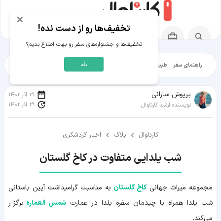
×
تخفیف‌ها رو از دست نده!
تخفیف‌ها و جشنواره‌های سفر رو بهت اطلاع بدیم؟
بله
راهنمای سفر
طبیعت‌گردی
تاریخ‌گردی
شهرگردی
ایرانگرد
مقالات آموز
پریوش سارانی
29 آذر 1402
29 آذر 1402
نویسنده ارشد کارناوال
کارناوال
بلاگ
اخبار گردشگری
شب یلدایی متفاوت در کاخ گلستان
مجموعه میراث جهانی
کاخ گلستان
به مناسبت گرامیداشت آیین باستانی
شب یلدا همراه با چیدمان سفره یلدا در عمارت
شمس العماره
برگزار
می‌کند.