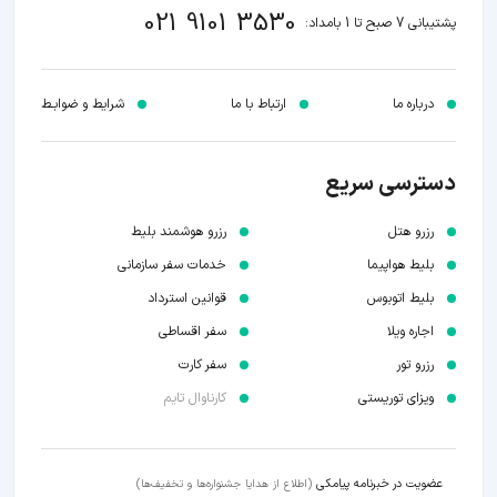
021 9101 3530
پشتیبانی 7 صبح تا 1 بامداد:
درباره ما
ارتباط با ما
شرایط و ضوابـط
دسترسی سریع
رزرو هتل
رزرو هوشمند بلیط
بلیط هواپیما
خدمات سفر سازمانی
بلیط اتوبوس
قوانین استرداد
اجاره ویلا
سفر اقساطی
رزرو تور
سفر کارت
ویزای توریستی
کارناوال تایم
عضویت در خبرنامه پیامکی
(اطلاع از هدایا جشنواره‌ها و تخفیف‌ها)