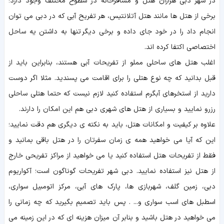
در شهر دبی هزاران هتل و مسافرخانه در سطوح مختلف وجود دارد؛
برخی از هتل ها مانند هتل آتلانتیس، هر تفریح آبی که در دبی می توان
انجام داد را در خود جای داده و برخی دیگر تنها به داشتن یه ساحل
اختصاصی اکتفا کرده اند.
اغلب هتل های ساحلی مملو از تفریحات آبی هستند، بنابراین باید از
قبل بدانید که چه نوع هتلی را برای اقامت می پسندید. مثلا اگر دوست
دارید از استخرهای آبگرم استفاده کنید لازم نیست که حتما هتلی ساحلی
رزرو نمایید و بسیاری از هتل های شهری دبی هم این امکان را دارند.
علاوه بر کیفیت و امکانات هتل، باید به نکته ی دیگری هم دقت نمایید؛
این که آیا می خواهید همه ی زمان سفرتان را در هتل باقی بمانید و
فقط از تفریحات هتل استفاده کنید یا می خواهید از مراکز تفریحی خارج
از هتل نیز استفاده نمایید. دبی شهر تفریحات گوناگون است؛ آکواریوم
دبی، زمین گلف، شهربازی ها، پارک های آبی، مرکز اتومبیل سواری،
اسطبل های اسب سواری و... . پس باید تصمیم بگیرید که چه زمانی را
می خواهید در هتل باشید و بنابر آن میزان هزینه ای که در این زمینه می