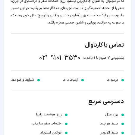
ما در کارناوال به عنوان جامع‌ترین پلتفرم رزرو خدمات سفر و گردشگری در ایران،
سفر را از لحظه‌ تصمیم‌گیری تا ثبت تجربه‌ای ماندگار معنا می‌کنیم؛ در این مسیر‍
ماموریت‌مان اراﺋــﻪ خدمات رزرو آسان، راهنمای واقعی و ترویج حال خوبی‌ست که
با دعوت به حرکت، پویایی و شادی جمعی همراه باشد.
تماس با کارناوال
021 9101 3530
پشتیبانی 7 صبح تا 1 بامداد:
درباره ما
ارتباط با ما
شرایط و ضوابـط
دسترسی سریع
رزرو هتل
رزرو هوشمند بلیط
بلیط هواپیما
خدمات سفر سازمانی
بلیط اتوبوس
قوانین استرداد