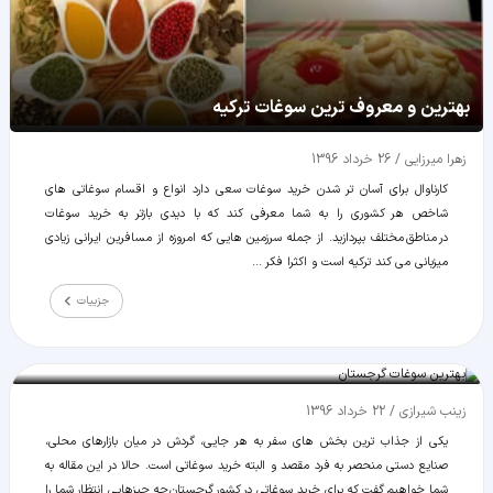
بهترین و معروف ترین سوغات ترکیه
زهرا میرزایی
/
26 خرداد 1396
کارناوال برای آسان تر شدن خرید سوغات سعی دارد انواع و اقسام سوغاتی های
شاخص هر کشوری را به شما معرفی کند که با دیدی بازتر به خرید سوغات
در مناطق مختلف بپردازید. از جمله سرزمین هایی که امروزه از مسافرین ایرانی زیادی
میزبانی می کند ترکیه است و اکثرا فکر ...
جزییات
بهترین سوغات گرجستان
زينب شيرازی
/
22 خرداد 1396
یکی از جذاب ترین بخش های سفر به هر جایی، گردش در میان بازارهای محلی،
صنایع دستی منحصر به فرد مقصد و البته خرید سوغاتی است. حالا در این مقاله به
شما خواهیم گفت که برای خرید سوغاتی در کشور گرجستان چه چیزهایی انتظار شما را