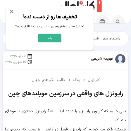
×
تخفیف‌ها رو از دست نده!
تخفیف‌ها و جشنواره‌های سفر رو بهت اطلاع بدیم؟
بله
راهنمای سفر
طبیعت‌گردی
تاریخ‌گردی
شهرگردی
ایرانگرد
مقالات آموز
07 تیر 1395
فهیمه شریفی
15 شهریور 1398
کارناوال
بلاگ
جالب انگیزهای جهان
راپونزل های واقعی در سرزمین موبلندهای چین
نمی دانیم که کارتون راپونزل را دیده اید یا نه؟ راپونزل دختری با موهای
بلند که ...
همیشه فکر می کردیم که راپونزل فقط در کارتون هایست که دیدم، اما