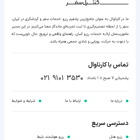
ما در کارناوال به عنوان جامع‌ترین پلتفرم رزرو خدمات سفر و گردشگری در ایران،
سفر را از لحظه‌ تصمیم‌گیری تا ثبت تجربه‌ای ماندگار معنا می‌کنیم؛ در این مسیر‍
ماموریت‌مان اراﺋــﻪ خدمات رزرو آسان، راهنمای واقعی و ترویج حال خوبی‌ست که
با دعوت به حرکت، پویایی و شادی جمعی همراه باشد.
تماس با کارناوال
021 9101 3530
پشتیبانی 7 صبح تا 1 بامداد:
درباره ما
ارتباط با ما
شرایط و ضوابـط
دسترسی سریع
رزرو هتل
رزرو هوشمند بلیط