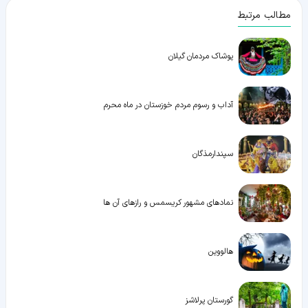
مطالب مرتبط
پوشاک مردمان گیلان
آداب و رسوم مردم خوزستان در ماه محرم
سپندارمذگان
نمادهای مشهور کریسمس و رازهای آن ها
هالووین
گورستان پرلاشز