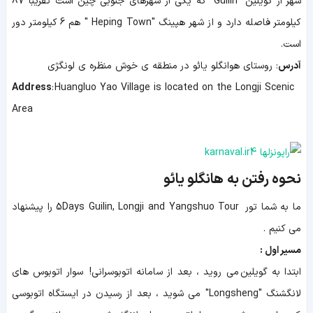
شهر از گویلین "Guilin" که یکی از شهرهای جنوبی چین است تقریبا 87
کیلومتر فاصله دارد و از شهر هپینگ "Heping Town " هم 6 کیلومتر دور
است.
آدرس
: روستای هوانگلو یائو در منطقه ی خوش منظره ی لونگژی
Address
: Huangluo Yao Village is located on the Longji Scenic
Area
نحوه رفتن به هانگلو یائو
ما به شما تور 5Days Guilin, Longji and Yangshuo Tour را پیشنهاد
می کنیم .
مسیر اول :
ابتدا به گویلین می روید ، بعد از سامانه اتوبوسرانی! سوار اتوبوس های
لانگشنگ "Longsheng" می شوید ، بعد از رسیدن در ایستگاه اتوبوسی