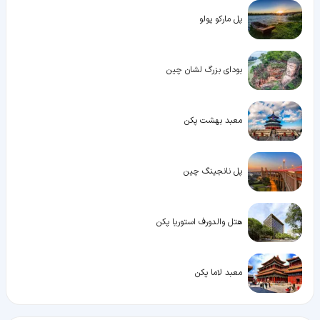
پل مارکو پولو
بودای بزرگ لشان چین
معبد بهشت پکن
پل نانجینگ چین
هتل والدورف استوریا پکن
معبد لاما پکن