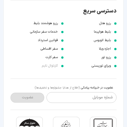
دسترسی سریع
رزرو هتل
رزرو هوشمند بلیط
بلیط هواپیما
خدمات سفر سازمانی
بلیط اتوبوس
قوانین استرداد
اجاره ویلا
سفر اقساطی
رزرو تور
سفر کارت
ویزای توریستی
کارناوال تایم
عضویت در خبرنامه پیامکی
(اطلاع از هدایا جشنواره‌ها و تخفیف‌ها)
شماره موبایل
عضویت