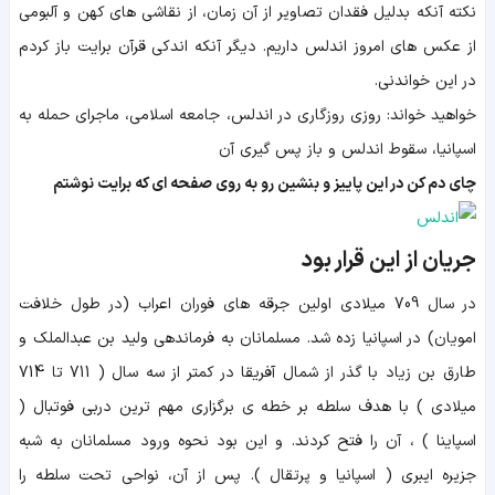
نکته آنکه بدلیل فقدان تصاویر از آن زمان، از نقاشی های کهن و آلبومی
از عکس های امروز اندلس داریم. دیگر آنکه اندکی
قرآن
برایت باز کردم
در این خواندنی.
خواهید خواند: روزی روزگاری در اندلس، جامعه اسلامی، ماجرای حمله به
اسپانیا، سقوط اندلس و باز پس گیری آن
چای دم کن در این پاییز و بنشین رو به روی صفحه ای که برایت نوشتم
جریان از این قرار بود
در سال 709 میلادی اولین جرقه های فوران اعراب (در طول خلافت
امویان) در اسپانیا زده شد. مسلمانان به فرماندهی ولید بن عبدالملک و
طارق بن زیاد با گذر از شمال آفریقا در کمتر از سه سال ( 711 تا 714
میلادی ) با هدف سلطه بر خطه ی برگزاری مهم ترین دربی فوتبال (
اسپاینا ) ، آن را فتح کردند. و این بود نحوه ورود مسلمانان به شبه
جزیره ایبری ( اسپانیا و پرتقال ). پس از آن، نواحی تحت سلطه را