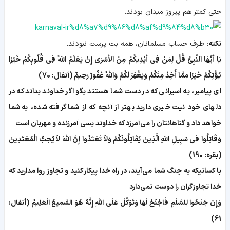
حتی کمتر هم پیروز میدان بودند.
نکته
: طرف حساب مسلمانان، همه بت پرست نبودند.
یَا أَیُّهَا النَّبِیُّ قُلْ لِمَنْ فِی أَیْدِیكُمْ مِنْ الأَسْرَى إِنْ یَعْلَمْ اللَّهُ فِی قُلُوبِكُمْ خَیْرًا
یُؤْتِكُمْ خَیْرًا مِمَّا أُخِذَ مِنْكُمْ وَیَغْفِرْ لَكُمْ وَاللَّهُ غَفُورٌ رَحِیمٌ (أنفال: 70)
ای پیامبر، به اسیرانی که در دست شما هستند بگو اگر خداوند بداند که در
دلهای خود نیت خیری دارید بهتر از آنچه که از شما گرفته شده، به شما
خواهد داد و گناهانتان را می‌آمرزد که خداوند بسی آمرزنده و مهربان است
وَقَاتِلُوا فِی سَبِیلِ اللَّهِ الَّذِینَ یُقَاتِلُونَكُمْ وَلاَ تَعْتَدُوا إِنَّ اللَّهَ لاَ یُحِبُّ الْمُعْتَدِینَ
(بقره: 190)
با کسانیکه به جنگ شما می‌آیند، در راه خدا پیکار کنید و تجاوز روا مدارید که
خدا تجاوزگران را دوست نمی‌دارد
وَإِنْ جَنَحُوا لِلسَّلْمِ فَاجْنَحْ لَهَا وَتَوَكَّلْ عَلَى اللَّهِ إِنَّهُ هُوَ السَّمِیعُ الْعَلِیمُ (أنفال:
61)