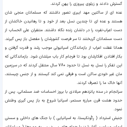
گسترش دادند و زیلوی پیروزی را پهن کردند.
عده ای از ساکنین مهد ایبری تصور داشتند که مسلمانان منجی شان
هستند و عده ای تا چندین نسل بعد از خود و تا رهانیدن خاکشان از
دست اعراب نفرت را در دلشان زنده نگاه داشتند. متنفران علی الحساب از
دست مسلمانان گریختند تا سر فرصت کشورشان را مفصل باز پس گیرند.
همانا غفلت اعراب از بازماندگان اسپانیولی موجب رشد و قدرت گرفتن و
بکار افتادن افکارشان بود تا فرجام کار باب میلشان شود. بازماندگانی که
این تفکر را نسل به نسل تا حدود 780 سال منتقل کردند که در سرزمین
مان غیر خودی ساکن است و فرقی نمی کند کیستند و از جنس چیستند،
آنها خاک ما را تصرف کردند.
سرانجام در سده پانزدهم میلادی با بروز احساسات ضد مسلمانی، پس از
حدود هشت قرن مبارزه مستمر، اسپانیا شروع به باز پس گیری وطنش
نمود.
جنبش استرداد ( رِکُونکیستا، به اسپانیایی ) با جنگ های داخلی و سستی
ایمان مسلمین آغاز شد؛ با حمله های پی در پی به موروها ( مسلمانان