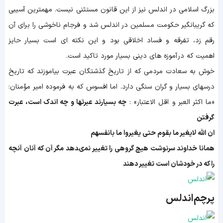
بزرگ اسلامى در اندلس نيز از اين قانون مستثنى نيست. مهمترين آسيبى
كه گريبان‏گير حكومت مسلمين در اندلس شد و فرجام ناخوشى را براى آن
رقم زد، تفرقه و فساد اخلاقى بود و اين نكته ‏اى است‏ بسيار حايز
اهميت كه در آموزه‏ هاى دينى بسیار مورد تاکید است.
خوش به سعادت مردمى كه از تاريخ گذشتگان عبرت بياموزند كه تاريخ
درسهاى بسيار و گران سنگى دارد. اما افسوس كه به فرموده امير مؤمنان:
«ما اكثر العبر و اقل الاعتبار» :
چه بسيارند عبرتها و چه اندك است، عبرت
گرفتن
ان الله لايغير ما بقوم حتى يغيروا ما بانفسهم
همانا خداوند سرنوشت هيچ گروهى را تغيير نمى‏دهد مگر آن كه آنان آنچه
را كه در خودشان است تغيير دهند
پرچم اندلس