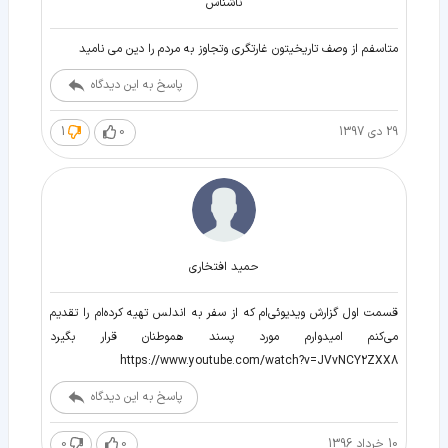
ناشناس
متاسفم از وصف تاریخیتون غارتگری وتجاوز به مردم را دین می نامید
پاسخ به این دیدگاه
29 دی 1397
0
1
حمید افتخاری
قسمت اول گزارش ویدیوئی‌ام که از سفر به اندلس تهیه کرده‌ام را تقدیم
می‌کنم امیدوارم مورد پسند هموطنان قرار بگیرد
https://www.youtube.com/watch?v=JVvNCY2ZXX8
پاسخ به این دیدگاه
10 خرداد 1396
0
0