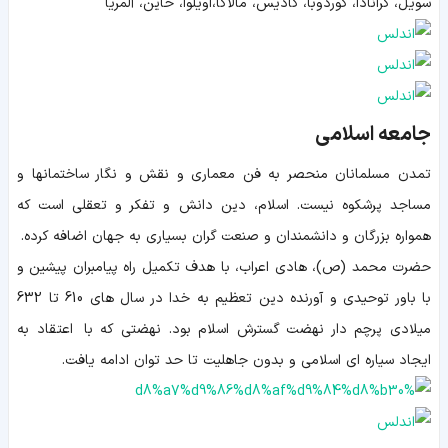
سویل، گرانادا، کوردوبا، کادیس، مالاگا،اویلوا، خاین، آلمریا
جامعه اسلامی
تمدن مسلمانان منحصر به فن معمارى و نقش و نگار ساختمان‏ها و
مساجد پرشكوه نيست. اسلام، دين دانش و تفكر و تعقلی است که
همواره بزرگان و دانشمندان و صنعت گران بسیاری به جهان اضافه کرده.
حضرت محمد (ص)، هادی اعراب، با هدف تکمیل راه پیامبران پیشین و
با باور توحیدی و آورنده دین تعظیم به خدا در سال های 610 تا 632
میلادی پرچم دار نهضت گسترش اسلام بود. نهضتی که با اعتقاد به
ایجاد سیاره ای اسلامی و بدون جاهلیت تا حد توان ادامه یافت.