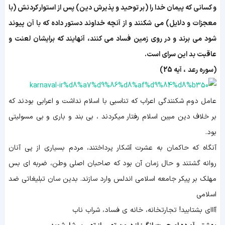
و كسانى كه پیمان خدا را (بر توحید و پذیرش دین) پس از استوار كردنش (با
معجزات و دلایل) مى‏ شكنند و از آنچه خداوند دستور داده كه با آن پیوند
شود مى‏ برند و در روى زمین فساد مى‏ كنند، آنهایند كه برایشان لعنت و
عاقبت بد این سراى است.
(سوره رعد ، آیه 25)
عامل دوم شکنندگی اعراب که تناسبی با اسلام نداشت و اعرابی بودند که
بر خلاف دین مبین اسلام رفتار میکردند ، بی بند و باری و بی مسولیتی
بود.
آنگاه كه حاكمان به عشرت آشكار پرداختند، مردم بسيارى از پى آنان
روانه گشتند و حال زمان آن بود که صاحبان اصلی وطن، ضربه ‏اى بس
مهلک بر پيكر جامعه اسلامى اندلس وارد سازند. بدین سان تبلیغاتی ضد
اسلامی
آااای بشتابید! تجارتخانه، خانه ی فساد، شراب ناب