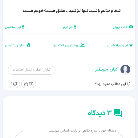
شاد و سالم باشید، تنها نباشید..
عشق
هست/خوبم هست
نقشه تهران
تور کیش
تور استانبول
اجاره ویلا شمال
پرواز تهران استانبول
اجاره ویلا کردان
کیان میرنظیر
گزارش خطا / ارسال اطلاعات
1
22
آیا این مطلب مفید بود؟
3 دیدگاه
دیدگاه خود را درباره نگاهی بر تراژدی اندلس بنویسید