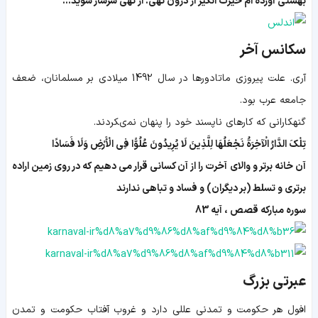
بهشتی آورده ام حیرت انگیز از درون تهی. از تهی سرشار شوید...
سکانس آخر
آری. علت پیروزی ماتادورها در سال 1492 میلادی بر مسلمانان، ضعف
جامعه عرب بود.
گنهکارانی که كارهاى ناپسند خود را پنهان نمى‏كردند.
تِلْكَ الدَّارُ الْآخِرَةُ نَجْعَلُهَا لِلَّذِینَ لَا یُرِیدُونَ عُلُوًّا فِی الْأَرْضِ وَلَا فَسَادًا
آن خانه برتر و والاى آخرت را از آن كسانى قرار مى‏ دهیم كه در روى زمین اراده
برترى و تسلط (بر دیگران) و فساد و تباهى ندارند
سوره مبارکه قصص ، آیه 83
عبرتی بزرگ
افول هر حكومت و تمدنى عللى دارد و غروب آفتاب حكومت و تمدن