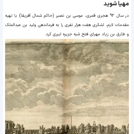
مهیا شوید
در سال 92 هجرى قمرى، موسى بن نصير (حاكم شمال آفريقا) با تهيه
مقدمات لازم، لشكرى هفت هزار نفرى را به فرماندهى ولید بن عبدالملک
و طارق بن زياد مهياى فتح شبه جزيره ايبرى کرد.