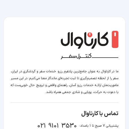
ما در کارناوال به عنوان جامع‌ترین پلتفرم رزرو خدمات سفر و گردشگری در ایران،
سفر را از لحظه‌ تصمیم‌گیری تا ثبت تجربه‌ای ماندگار معنا می‌کنیم؛ در این مسیر‍
ماموریت‌مان اراﺋــﻪ خدمات رزرو آسان، راهنمای واقعی و ترویج حال خوبی‌ست که
با دعوت به حرکت، پویایی و شادی جمعی همراه باشد.
تماس با کارناوال
021 9101 3530
پشتیبانی 7 صبح تا 1 بامداد: