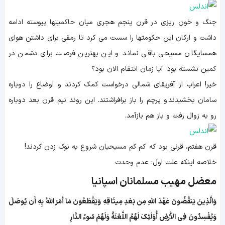
جنگ و خون ريزى در قرن پنجم هجری ميان حاكميت‏ها پيوسته ادامه
داشت و اركان اين حكومتها را سست می كرد تا رمقى براى داشتن هوای
همسايگان مسيحى باقى نماند و اين بهترين فرصت براى دشمن در
كمين نشسته بود. آیا زمان انتقام الان بود؟
خیر! اعراب از آفریقای شمالی درخواست کمک کردند و اوضاع را دوباره
سامان بخشیدند و پرچم را باز برافراشتند. این روند نیم قرن بعد دوباره
رو به زوال رفت و باز هم بازآمد.
قرن هفتم، قرنی بود که کم کم مسیحیان شروع به نوک زدن کردند!
خلاصه اینکه علت اول: عدم وحدت
معضل مهیب مسلمانان اسپانیا
وَالَّذِینَ یَنقُضُونَ عَهْدَ اللّهِ مِن بَعْدِ مِیثَاقِهِ وَیَقْطَعُونَ مَآ أَمَرَ اللّهُ بِهِ أَن یُوصَلَ
وَیُفْسِدُونَ فِی الأَرْضِ أُوْلَئِكَ لَهُمُ اللَّعْنَةُ وَلَهُمْ سُوءُ الدَّارِ