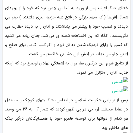
خطای ديگر اعراب پس از ورود به اندلس چنين بود كه خود را از بربرهاى
شمال آفريقا ( كه سهم بزرگى در فتح شبه جزيره ايبرى داشتند ) برتر می
ديدند و نصيب خود را بيشتر می پنداشتند و آنان را به ديده حقارت مى‏
نگريستند . آنگاه كه اين اختلافات شعله ور مى‏ شد، چنان زبانه مى‏ كشيد
كه كسى را ياراى نزديك شدن به آن نبود و اگر كسى گامى براى صلح و
آشتى جلو مى‏ نهاد، در آتش اين دشمنى خاكستر مى‏ گشت.
از نتايج شوم اين درگيرى ها، روی به آشفتگی نهادن اوضاع بود که اریکه
قدرت آنان را متزلزل می نمود.
پس از بر پايى حكومت اسلامى در اندلس، حاكميت‏هاى كوچك و مستقل
در نقاط مختلف آن پى در پى ظهور كردند که شمار آن به 26 می رسید.
هر كدام از دولت‏ها براى توسعه قلمرو خود با همسايگانش درگير جنگ
های داخلی بود .