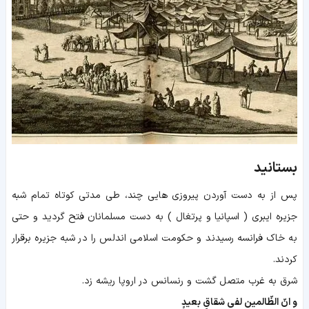
بستانید
پس از به دست آوردن پيروزي هايى چند، طى مدتی كوتاه تمام شبه
جزيره ايبرى ( اسپانيا و پرتغال ) به دست مسلمانان فتح گرديد و حتى
به خاك فرانسه رسيدند و حكومت اسلامى اندلس را در شبه جزيره برقرار
كردند.
شرق به غرب متصل گشت و رنسانس در اروپا ریشه زد.
و انّ الظّالمین لفی شقاقٍ بعیدٍ