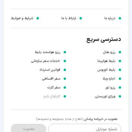
درباره ما
ارتباط با ما
شرایط و ضوابـط
دسترسی سریع
رزرو هتل
رزرو هوشمند بلیط
بلیط هواپیما
خدمات سفر سازمانی
بلیط اتوبوس
قوانین استرداد
اجاره ویلا
سفر اقساطی
رزرو تور
سفر کارت
ویزای توریستی
کارناوال تایم
عضویت در خبرنامه پیامکی
(اطلاع از هدایا جشنواره‌ها و تخفیف‌ها)
شماره موبایل
عضویت