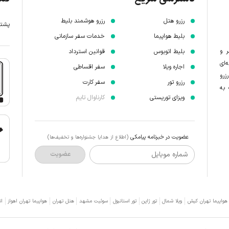
رزرو هتل
رزرو هوشمند بلیط
پشتیبانی 7 
بلیط هواپیما
خدمات سفر سازمانی
ر و
بلیط اتوبوس
قوانین استرداد
‌ای
اجاره ویلا
سفر اقساطی
زرو
رزرو تور
سفر کارت
 به
ویزای توریستی
کارناوال تایم
عضویت در خبرنامه پیامکی
(اطلاع از هدایا جشنواره‌ها و تخفیف‌ها)
شماره موبایل
عضویت
 هواپیما تهران کیش
ویلا شمال
تور ژاپن
تور استانبول
سوئیت مشهد
هتل تهران
هواپیما تهران اهواز
ات