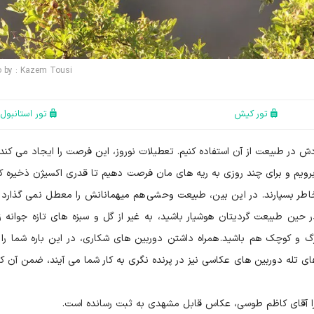
o by : Kazem Tousi
تور کیش
تور استانبول
دش در طبیعت از آن استفاده کنیم. تعطیلات نوروز، این فرصت را ایجاد می کند ت
ویم و برای چند روزی به ریه های مان فرصت دهیم تا قدری اکسیژن ذخیره کن
خاطر بسپارند. در این بین، طبیعت وحشی هم میهمانانش را معطل نمی گذارد 
لحظه با جلوه ای تازه از آنان استقبال می کند. اگر در حین طبیعت گردی‎تان هوشیار باشید، به غیر از گل و سبزه های تازه ج
رگ و کوچک هم باشید. همراه داشتن دوربین های شکاری، در این باره شما را 
زهای تله دوربین های عکاسی نیز در پرنده نگری به کار شما می آیند، ضمن آن ک
 را آقای کاظم طوسی، عکاس قابل مشهدی به ثبت رسانده است.