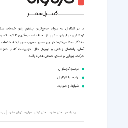
ما در کارناوال به عنوان جامع‌ترین پلتفرم رزرو خدمات سف
گردشگری در ایران، سفر را از لحظه‌ تصمیم‌گیری تا ثبت تجربه
ماندگار معنا می‌کنیم؛ در این مسیر‍ ماموریت‌مان اراﺋــﻪ خدمات ر
آسان، راهنمای واقعی و ترویج حال خوبی‌ست که با دعوت
حرکت، پویایی و شادی جمعی همراه باشد.
دربــاره کارنـــاوال
ارتباط با کارناوال
شرایط و ضوابـط
ویلا رامسر
هتل مشهد
هتل کیش
هواپیما تهران مشهد
بلیط