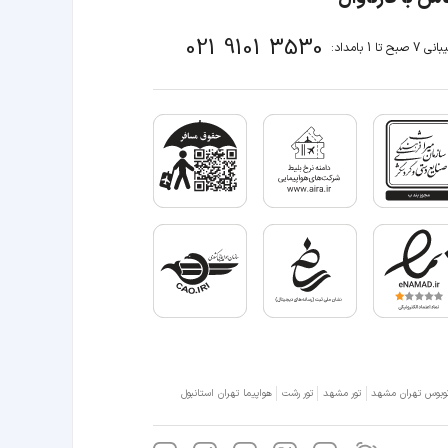
021 9101 3530
صبح تا 1 بامداد:
وبوس تهران مشهد
تور مشهد
تور رشت
هواپیما تهران استانبول