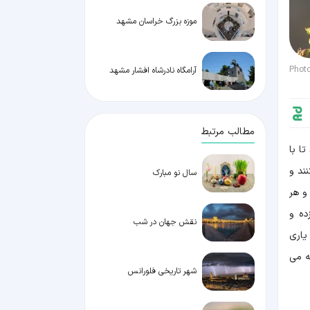
موزه بزرگ خراسان مشهد
Phot
آرامگاه نادرشاه افشار مشهد
مطالب مرتبط
ا با
ند و
سال نو مبارک
و هر
وانه زده و
نقش جهان در شب
یاری
ه می
شهر تاریخی فلورانس