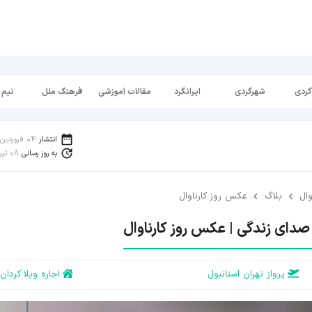
گردی
شهرگردی
ایرانگرد
مقالات آموزشی
فرهنگ ملل
نیم 
انتشار
04 فروردین 1397
به روز رسانی
08 تیر 1404
وال
بلاگ
عکس روز کارناوال
 صدای زندگی | عکس روز کارناوال
پرواز تهران استانبول
اجاره ویلا کردان