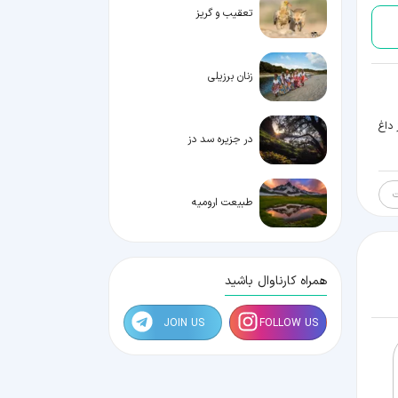
تعقیب و گریز
زنان برزیلی
 داغ
در جزیره سد دز
ت
طبیعت ارومیه
همراه کارناوال باشید
JOIN US
FOLLOW US