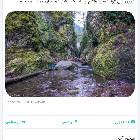
درون این ژرف‌دره راه رفتیم و به یک آبشار درخشان پر آب رسیدیم.
Photo by : Katie Botwin
نقشه تهران
تور کیش
تور استانبول
سخن آخر