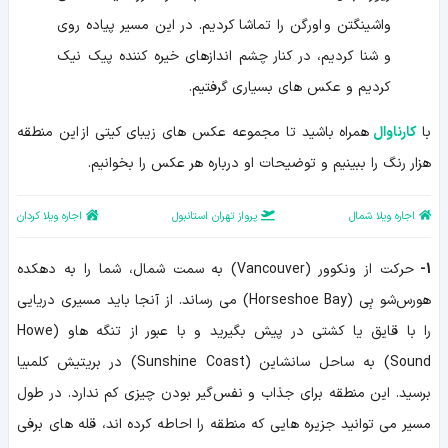
واشینگتن و اورگن را تماشا کردیم. در این مسیر پیاده روی
و شنا کردیم، در کنار چشم اندازهای خیره کننده پیک نیک
کردیم و عکس های بسیاری گرفتیم.
با
کارناوال
همراه باشید تا مجموعه عکس های زیبای کیتی از این منطقه
هزار رنگ را ببینیم و توضیحات او درباره هر عکس را بخوانیم.
اجاره ویلا شمال
پرواز تهران استانبول
اجاره ویلا کردان
1-
حرکت از ونکوور (Vancouver) به سمت شمال، شما را به دهکده
هورس‌شو بِی (Horseshoe Bay) می رساند. از آنجا باید مسیری دریایی
را با قایق یا کشتی در پیش بگیرید و با عبور از تنگه هاو (Howe
Sound) به ساحل سانشاین (Sunshine Coast) در بریتیش کلمبیا
برسید. این منطقه برای جذاب و نفس‌گیر بودن چیزی کم ندارد. در طول
مسیر می توانید جزیره هایی که منطقه را احاطه کرده اند، قله های برفی