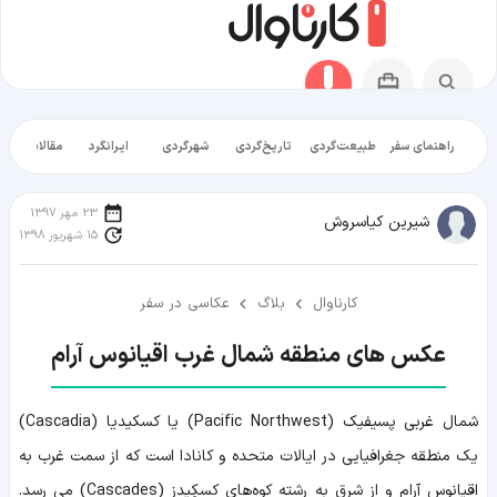
راهنمای سفر
طبیعت‌گردی
تاریخ‌گردی
شهرگردی
ایرانگرد
مقالات آموز
23 مهر 1397
شیرین کیاسروش
15 شهریور 1398
کارناوال
بلاگ
عکاسی در سفر
عکس های منطقه شمال غرب اقیانوس آرام
شمال غربی پسیفیک (Pacific Northwest) یا کسکیدیا (Cascadia)
یک منطقه جغرافیایی در ایالات متحده و کانادا است که از سمت غرب به
اقیانوس آرام و از شرق به رشته‌ کوه‌های کسکِیدز (Cascades) می رسد.