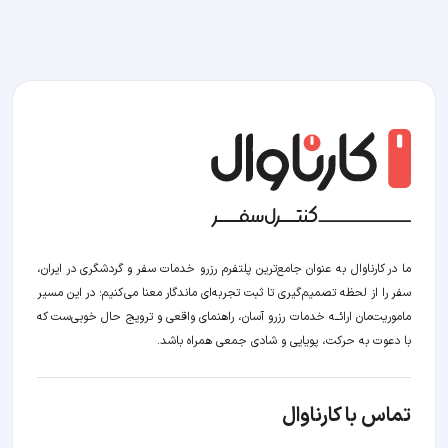
ما در کارناوال به عنوان جامع‌ترین پلتفرم رزرو خدمات سفر و گردشگری در ایران،
سفر را از لحظه‌ تصمیم‌گیری تا ثبت تجربه‌ای ماندگار معنا می‌کنیم؛ در این مسیر‍
ماموریت‌مان اراﺋــﻪ خدمات رزرو آسان، راهنمای واقعی و ترویج حال خوبی‌ست که
با دعوت به حرکت، پویایی و شادی جمعی همراه باشد.
تماس با کارناوال