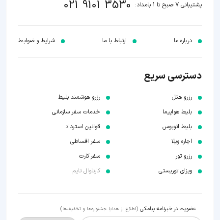
021 9101 3530
پشتیبانی 7 صبح تا 1 بامداد:
درباره ما
ارتباط با ما
شرایط و ضوابـط
دسترسی سریع
رزرو هتل
رزرو هوشمند بلیط
بلیط هواپیما
خدمات سفر سازمانی
بلیط اتوبوس
قوانین استرداد
اجاره ویلا
سفر اقساطی
رزرو تور
سفر کارت
ویزای توریستی
کارناوال تایم
عضویت در خبرنامه پیامکی
(اطلاع از هدایا جشنواره‌ها و تخفیف‌ها)