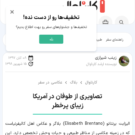
×
تخفیف‌ها رو از دست نده!
تخفیف‌ها و جشنواره‌های سفر رو بهت اطلاع بدیم؟
بله
راهنمای سفر
طبیعت‌گردی
تاریخ‌گردی
شهرگردی
ایرانگرد
مقالات آموز
زينب شيرازی
08 آبان 1397
15 شهریور 1398
نویسنده ارشد کارناوال
کارناوال
بلاگ
عکاسی در سفر
زیبای پرخطر
الیزابت برنتانو (Elisabeth Brentano) بلاگر و عکاس اهل کالیفرنیاست
که در زمینه عکاسی از مناظر طبیعی و حیات وحش تخصص دارد. این