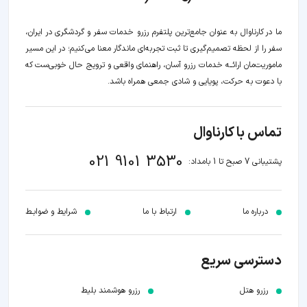
ما در کارناوال به عنوان جامع‌ترین پلتفرم رزرو خدمات سفر و گردشگری در ایران،
سفر را از لحظه‌ تصمیم‌گیری تا ثبت تجربه‌ای ماندگار معنا می‌کنیم؛ در این مسیر‍
ماموریت‌مان اراﺋــﻪ خدمات رزرو آسان، راهنمای واقعی و ترویج حال خوبی‌ست که
با دعوت به حرکت، پویایی و شادی جمعی همراه باشد.
تماس با کارناوال
021 9101 3530
پشتیبانی 7 صبح تا 1 بامداد:
درباره ما
ارتباط با ما
شرایط و ضوابـط
دسترسی سریع
رزرو هتل
رزرو هوشمند بلیط