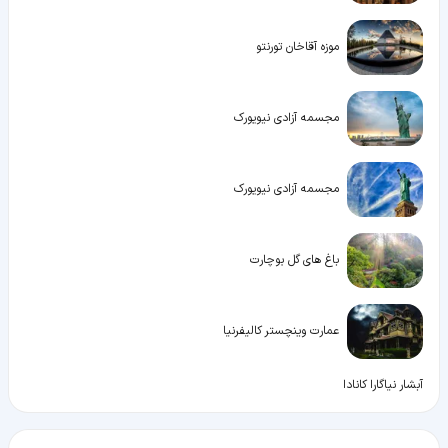
موزه آقاخان تورنتو
مجسمه آزادی نیویورک
مجسمه آزادی نیویورک
باغ های گل بوچارت
عمارت وینچستر کالیفرنیا
آبشار نیاگارا کانادا