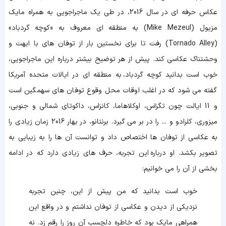
عکاس حرفه ای در سال 2016، در طی یک ماجراجویی به همراه مایک
مزیول (Mike Mezeul) به منطقه ای معروف به «کوچه گردباد»
(Tornado Alley) رفت تا برای نخستین بار از توفان های با ابهت و
وحشتناک عکاسی کند. پیش از هر توضیح بیشتر درباره این ماجراجویی،
خوب است بدانید کوچه گردباد، به منطقه ای در ایالات متحده آمریکا
گفته می شود که در اغلب اوقات محل وقوع توفان های سهمگین است
و 11 ایالت چون تگزاس، اوکلاهاما، کانزاس، داکوتای شمالی و جنوبی،
میزوری، کلرادو و ... را در بر می گیرد. برنتانو، در بهار 2016 زمان زیادی را
به عکاسی از توفان ها اختصاص داد و توانست آن ها را به زیبایی به
تصویر بکشد. او درباره این تجربه، حرف های زیادی دارد که در ادامه
بخشی از آن را می خوانیم:
خوب است بدانید که من پیش از این، چنین تجربه
نزدیکی از دیدن و عکاسی از توفان نداشتم و در واقع این
همراهی مایک بود که خاطره دلچسب آن روز را رقم زد. نه