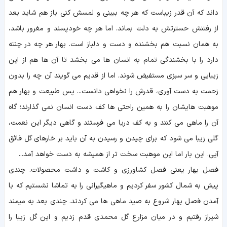
داند که آن قدر زیباست که هر چه ببینی و لمسش کنی باز هم شاید بعد
از رفتنش حسترتش به دلت بماند. اما هر چه خودپسند و مغرور باشد،
به همان نسبت هم بخشنده و دست و دلباز است. بهار هر چه در چنته
دارد را با بخشندگی تمام به انسان ها می بخشد تا آن ها هم از این
زیبایی و سر سبزی مستفیض شوند. اما از قدیم می گویند آن چه را بدون
زحمت به دست آوری، قدرش را نخواهی دانست... پس طبیعت و بهار هم
موهبت هایشان را به همین راحتی ها کف دست انسان نمی گذارند؛ گاه
آن را ماهی می کنند و به کف دریا می فرستند و گاهی دیگر این نعمت،
گلی زیبا می شود که برای چیدن و رسیدن به آن باید بر خارهای گل فائق
آیی. این بار اما این موهبت سخت تر از همیشه به دست خواهد آمد...
فصل بهار یعنی فصل کشاورزی و کاشت و داشت محصولات. چندی
پیش به شمال کشور سفر کردیم و ماهیگیرانی را به تماشا نشستیم که با
آمدن فصل بهار شروع به صید ماهی ها می کردند. چندی بعد به میمند
شیراز رفتیم و در میان مزارع گل محمدی قدم زدیم و این گل زیبا را