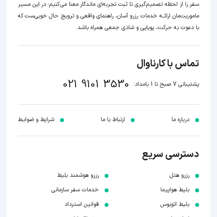
سفر را از لحظه‌ تصمیم‌گیری تا ثبت تجربه‌ای ماندگار معنا می‌کنیم؛ در این مسیر‍
ماموریت‌مان اراﺋــﻪ خدمات رزرو آسان، راهنمای واقعی و ترویج حال خوبی‌ست که
با دعوت به حرکت، پویایی و شادی جمعی همراه باشد.
تماس با کارناوال
021 9101 3530
پشتیبانی 7 صبح تا 1 بامداد:
درباره ما
ارتباط با ما
شرایط و ضوابـط
دسترسی سریع
رزرو هتل
رزرو هوشمند بلیط
بلیط هواپیما
خدمات سفر سازمانی
بلیط اتوبوس
قوانین استرداد