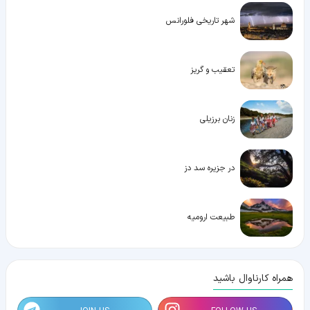
شهر تاریخی فلورانس
تعقیب و گریز
زنان برزیلی
در جزیره سد دز
طبیعت ارومیه
همراه کارناوال باشید