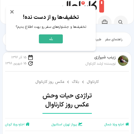
×
تخفیف‌ها رو از دست نده!
تخفیف‌ها و جشنواره‌های سفر رو بهت اطلاع بدیم؟
بله
راهنمای سفر
طبیعت‌گردی
تاریخ‌گردی
شهرگردی
ایرانگرد
مقالات آموز
زينب شيرازی
15 آذر 1396
15 شهریور 1398
نویسنده ارشد کارناوال
کارناوال
بلاگ
عکس روز کارناوال
عکس روز کارناوال
اجاره ویلا شمال
پرواز تهران استانبول
اجاره ویلا کردان