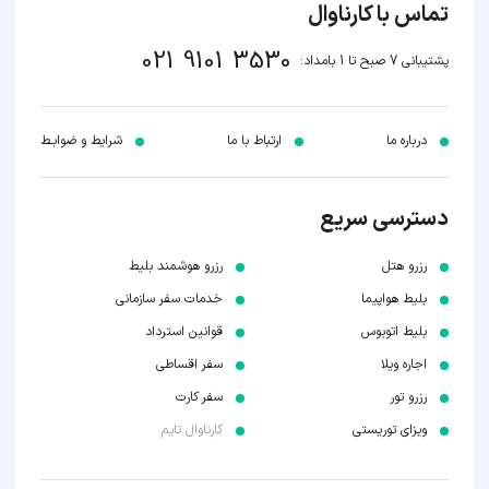
تماس با کارناوال
021 9101 3530
پشتیبانی 7 صبح تا 1 بامداد:
درباره ما
ارتباط با ما
شرایط و ضوابـط
دسترسی سریع
رزرو هتل
رزرو هوشمند بلیط
بلیط هواپیما
خدمات سفر سازمانی
بلیط اتوبوس
قوانین استرداد
اجاره ویلا
سفر اقساطی
رزرو تور
سفر کارت
ویزای توریستی
کارناوال تایم