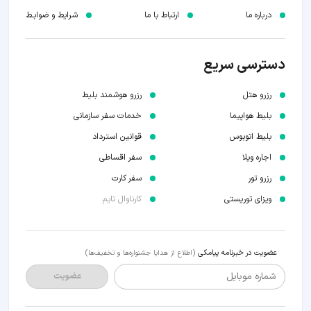
درباره ما
ارتباط با ما
شرایط و ضوابـط
دسترسی سریع
رزرو هتل
رزرو هوشمند بلیط
بلیط هواپیما
خدمات سفر سازمانی
بلیط اتوبوس
قوانین استرداد
اجاره ویلا
سفر اقساطی
رزرو تور
سفر کارت
ویزای توریستی
کارناوال تایم
عضویت در خبرنامه پیامکی
(اطلاع از هدایا جشنواره‌ها و تخفیف‌ها)
شماره موبایل
عضویت