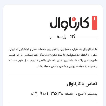
ما در کارناوال به عنوان جامع‌ترین پلتفرم رزرو خدمات سفر و گردشگری در ایران،
سفر را از لحظه‌ تصمیم‌گیری تا ثبت تجربه‌ای ماندگار معنا می‌کنیم؛ در این مسیر‍
ماموریت‌مان اراﺋــﻪ خدمات رزرو آسان، راهنمای واقعی و ترویج حال خوبی‌ست که
با دعوت به حرکت، پویایی و شادی جمعی همراه باشد.
تماس با کارناوال
021 9101 3530
پشتیبانی 7 صبح تا 1 بامداد: