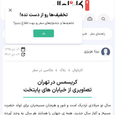
×
تخفیف‌ها رو از دست نده!
تخفیف‌ها و جشنواره‌های سفر رو بهت اطلاع بدیم؟
بله
راهنمای سفر
طبیعت‌گردی
تاریخ‌گردی
شهرگردی
ایرانگرد
مقالات آموز
08 دی 1395
بیتا عزیزی
03 دی 1402
کارناوال
بلاگ
عکاسی در سفر
تصاویری از خیابان های پایتخت
سال نو میلادی نزدیک است و شور و هیجان مسیحیان برای تولد حضرت
مسیح و آغاز سال جدید، همه ی جهان را همانند هر سال به وجد آورده