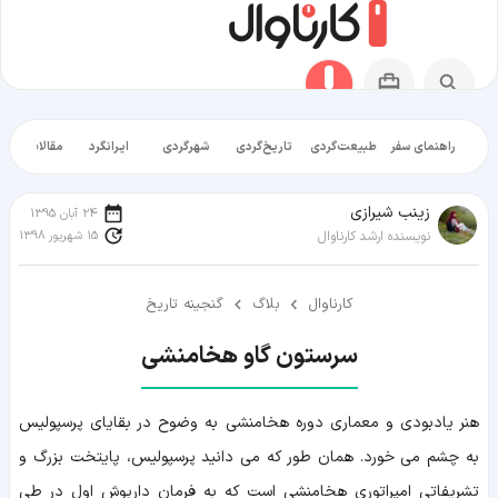
راهنمای سفر
طبیعت‌گردی
تاریخ‌گردی
شهرگردی
ایرانگرد
مقالات آموز
زينب شيرازی
24 آبان 1395
15 شهریور 1398
نویسنده ارشد کارناوال
کارناوال
بلاگ
گنجینه تاریخ
سرستون گاو هخامنشی
هنر یادبودی و معماری دوره هخامنشی به وضوح در بقایای پرسپولیس
به چشم می خورد. همان طور که می دانید پرسپولیس، پایتخت بزرگ و
تشریفاتی امپراتوری هخامنشی است که به فرمان داریوش اول در طی