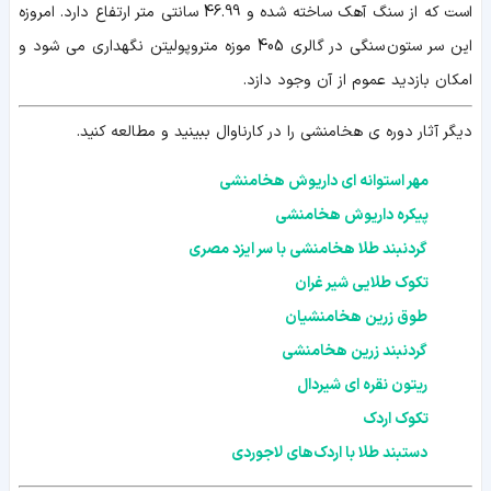
است که از سنگ آهک ساخته شده و 46.99 سانتی متر ارتفاع دارد. امروزه
این سر ستون سنگی در گالری 405 موزه متروپولیتن نگهداری می شود و
امکان بازدید عموم از آن وجود دازد.
دیگر آثار دوره ی هخامنشی را در کارناوال ببینید و مطالعه کنید.
مهر استوانه ای داریوش هخامنشی
پیکره داریوش هخامنشی
گردنبند طلا هخامنشی با سر ایزد مصری
تکوک طلایی شیر غران
طوق زرین هخامنشیان
گردنبند زرین هخامنشی
ریتون نقره ای شیردال
تکوک اردک
دستبند طلا با اردک‌های لاجوردی