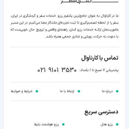
ما در کارناوال به عنوان جامع‌ترین پلتفرم رزرو خدمات سفر و گردشگری در ایران،
سفر را از لحظه‌ تصمیم‌گیری تا ثبت تجربه‌ای ماندگار معنا می‌کنیم؛ در این مسیر‍
ماموریت‌مان اراﺋــﻪ خدمات رزرو آسان، راهنمای واقعی و ترویج حال خوبی‌ست که
با دعوت به حرکت، پویایی و شادی جمعی همراه باشد.
تماس با کارناوال
021 9101 3530
پشتیبانی 7 صبح تا 1 بامداد:
درباره ما
ارتباط با ما
شرایط و ضوابـط
دسترسی سریع
رزرو هتل
رزرو هوشمند بلیط