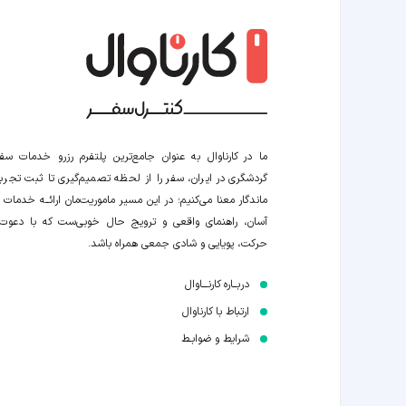
ما در کارناوال به عنوان جامع‌ترین پلتفرم رزرو خدمات سف
گردشگری در ایران، سفر را از لحظه‌ تصمیم‌گیری تا ثبت تجربه
ماندگار معنا می‌کنیم؛ در این مسیر‍ ماموریت‌مان اراﺋــﻪ خدمات ر
آسان، راهنمای واقعی و ترویج حال خوبی‌ست که با دعوت
حرکت، پویایی و شادی جمعی همراه باشد.
دربــاره کارنـــاوال
ارتباط با کارناوال
شرایط و ضوابـط