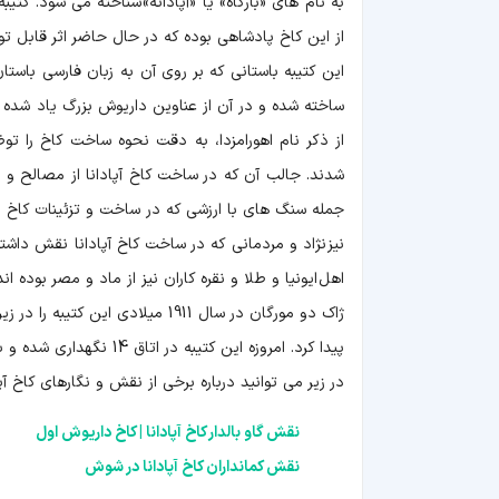
به نام های «بارگاه» یا «آپادانه» شناخته می شود. کتیب
از این کاخ پادشاهی بوده که در حال حاضر اثر قابل تو
این کتیبه باستانی که بر روی آن به زبان فارسی ب
ساخته شده و در آن از عناوین داریوش بزرگ یاد شده 
از ذکر نام اهورامزدا، به دقت نحوه ساخت کاخ را تو
شدند. جالب آن که در ساخت کاخ آپادانا از مصالح و مو
جمله سنگ های با ارزشی که در ساخت و تزئینات کاخ مورد 
نیز نژاد و مردمانی که در ساخت کاخ آپادانا نقش داش
اهل ایونیا و طلا و نقره کاران نیز از ماد و مصر بوده اند
ژاک دو مورگان در سال 1911 میلادی
پیدا کرد. امروزه این کتیبه در اتاق 14 نگهداری شده و بازدید عمومی ندارد.
در زیر می توانید درباره برخی از نقش و نگارهای کاخ آ
نقش گاو بالدار کاخ آپادانا | کاخ داریوش اول
نقش کمانداران کاخ آپادانا در شوش