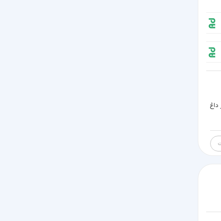
 داغ
ت