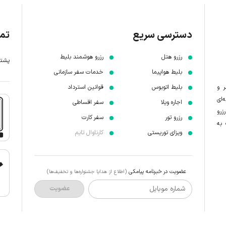
دسترسی سریع
تما
رزرو هتل
رزرو هوشمند بلیط
پشتیبانی 7 
بلیط هواپیما
خدمات سفر سازمانی
ر و
بلیط اتوبوس
قوانین استرداد
‌ای
اجاره ویلا
سفر اقساطی
زرو
رزرو تور
سفر کارت
 به
ویزای توریستی
کارناوال تایم
عضویت در خبرنامه پیامکی
(اطلاع از هدایا جشنواره‌ها و تخفیف‌ها)
شماره موبایل
عضویت