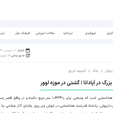
گردی
شهرگردی
ایرانگرد
مقالات آموزشی
فرهنگ ملل
نیم 
انتشار
07 فروردین 1396
به روز رسانی
15 شهریور 1398
رناوال
بلاگ
گنجینه تاریخ
رگ در آپادانا | گشتی در موزه لوور
کاخ آپادانای شوش، یکی از کاخ های با شکوه دوران هخامنشی است که وسعتی برابر با ۱۰۴۳۴ متر مربع داشته و در و
یوش، پادشاه قدرتمند هخامنشی، در شوش و بر روی بقایای آثار عیلامی بنا 