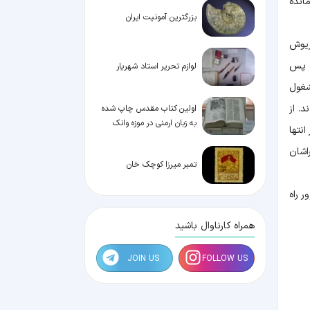
انده
بزرگترین آمونیت ایران
ریوش
گ پس
لوازم تحریر استاد شهریار
شغول
. از
اولین کتاب مقدس چاپ شده
به زبان ارمنی در موزه وانک
نتها
اشان
تمبر میرزا کوچک خان
ور راه
همراه کارناوال باشید
JOIN US
FOLLOW US