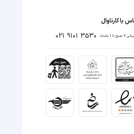
س با کارناوال
021 9101 3530
صبح تا 1 بامداد: