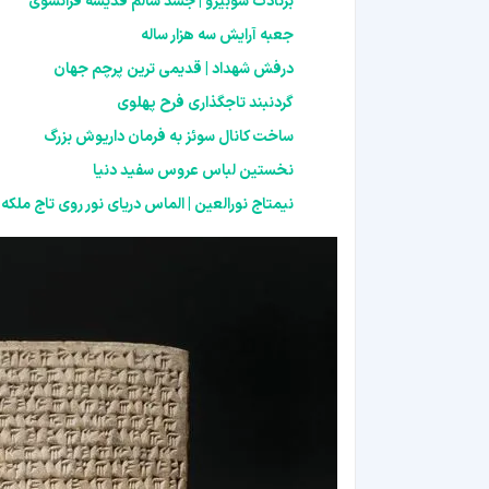
برنادت سوبیرو | جسد سالم قدیسه فرانسوی
جعبه آرایش سه هزار ساله
درفش شهداد | قدیمی ترین پرچم جهان
گردنبند تاجگذاری فرح پهلوی
ساخت کانال سوئز به فرمان داریوش بزرگ
نخستین لباس عروس سفید دنیا
نیمتاج نورالعین | الماس دریای نور روی تاج ملکه 