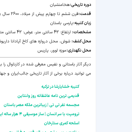
دوره تاریخی:
هخامنشیان
قدمت:
قرن ششم تا چهارم پیش از میلاد، 2600 سال پیش
زبان کتیبه:
پارسی باستان
مشخصات:
ارتفاع: 42 سانتی متر، عرض: 42 سانتی متر
محل کشف:
شوش، محل دروازه های کاخ آپادانا داریو
محل نگهداری:
موزه لوور، پاریس
دیگر آثار باستانی و نفیس معرفی شده در کارناوال را ب
می توانید درباره برخی از آثار تاریخی جالب ایران و جهان
کتیبه خشایارشا در ترکیه
قدیمی ترین نامه عاشقانه روز ولنتاین
مجسمه نفر تی تی | زیباترین ملکه مصر باستان
ترومپت با سر انسان | ساز موسیقی ۴ هزار ساله ایرانی
اسلحه کمرى ستارخان