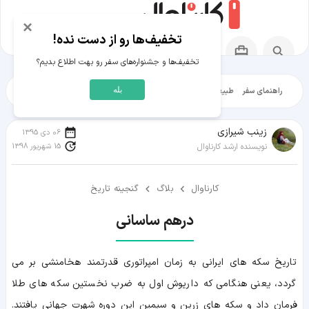
×
تخفیف‌ها رو از دست نده!
تخفیف‌ها و جشنواره‌های سفر رو بهت اطلاع بدیم؟
بله
راهنمای سفر
طبیعت‌گردی
تاریخ‌گردی
شهرگردی
ایرانگرد
مقالات آموز
زينب شيرازی
06 دی 1395
15 شهریور 1398
نویسنده ارشد کارناوال
کارناوال
بلاگ
گنجینه تاریخ
درهم ساسانی
تاریخ سکه های ایرانی به زمان امپراتوری قدرتمند هخامنشی بر می
گردد، یعنی هنگامی که داریوش اول به ضرب نخستین سکه های طلا
فرمان داد و سکه های زرین و سیمین این دوره شهرت جهانی یافتند.