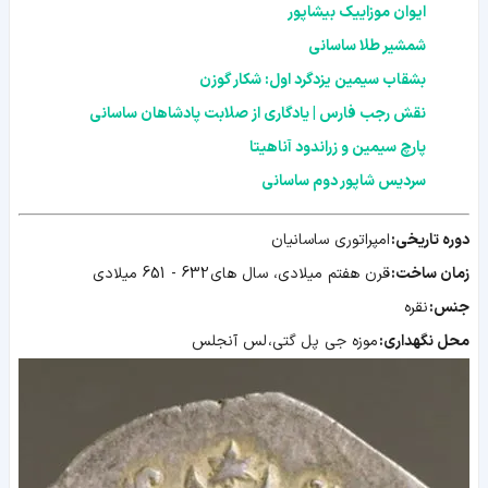
ایوان موزاییک بیشاپور
شمشیر طلا ساسانی
بشقاب سیمین یزدگرد اول: شکار گوزن
نقش رجب فارس | یادگاری از صلابت پادشاهان ساسانی
پارچ سیمین و زراندود آناهیتا
سردیس شاپور دوم ساسانی
دوره تاریخی:
امپراتوری ساسانیان
زمان ساخت:
قرن هفتم میلادی، سال های 632 - 651 میلادی
جنس:
نقره
محل نگهداری:
موزه جی پل گتی، لس آنجلس