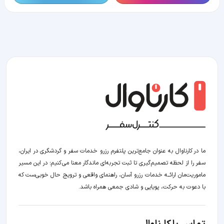
ما در کارناوال به عنوان جامع‌ترین پلتفرم رزرو خدمات سفر و گردشگری در ایران،
سفر را از لحظه‌ تصمیم‌گیری تا ثبت تجربه‌ای ماندگار معنا می‌کنیم؛ در این مسیر‍
ماموریت‌مان اراﺋــﻪ خدمات رزرو آسان، راهنمای واقعی و ترویج حال خوبی‌ست که
با دعوت به حرکت، پویایی و شادی جمعی همراه باشد.