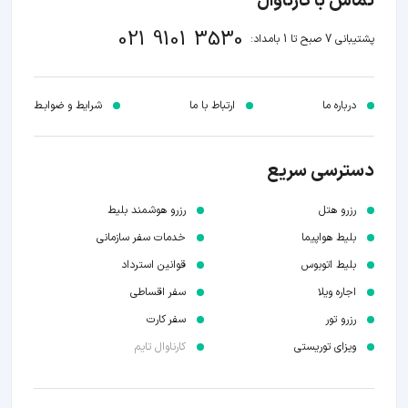
تماس با کارناوال
021 9101 3530
پشتیبانی 7 صبح تا 1 بامداد:
درباره ما
ارتباط با ما
شرایط و ضوابـط
دسترسی سریع
رزرو هتل
رزرو هوشمند بلیط
بلیط هواپیما
خدمات سفر سازمانی
بلیط اتوبوس
قوانین استرداد
اجاره ویلا
سفر اقساطی
رزرو تور
سفر کارت
ویزای توریستی
کارناوال تایم