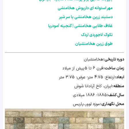
مهر استوانه ای داریوش هخامنشی
دستبند زرین هخامنشی با سر شیر
غلاف طلایی هخامنشی | گنجینه آمودریا
تکوک لاجوردی اردک
طوق زرین هخامنشیان
دوره تاریخی:
هخامنشیان
زمان ساخت:
قرن 6 تا 5 پیش از میلاد
ابعاد:
ارتفاع: 4.75 متر؛ عرض: 3.75 متر
منطقه:
ایران، کاخ آپادانا شوش
سال کشف:
۱۸۸۵- ۱۸۸۶ میلادی
محل نگهداری:
موزه لوور، پاریس