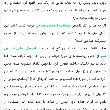
روی دیوار پیش رو، به لعاب هایی به رنگ سبز، قهوه ای، سفید و زرد
مزین است و در اطراف کمانداران، ردیف هایی نقش برجسته از گل ها و
دیگر تزئینات وجود دارد.
اگر به هنر و آثار تاریخی
بازمانده از دوران عیلامی
توجه کنید، شاید این
سوال برای شما ایجاد شود که آیا این نقوش برجسته میراثی از تمدن
پیشرفته عیلامی است؟
قطعا نقوش برجسته کمانداران کاخ آپادانا و یا
آجرهای لعابی با نقش
شیر
از نقش برجسته های دوره عیلام و بابلی ها الهام گرفته شده، اما
باید بدانید تکنیک ساخت نقوش کاخ داریوش کاملا متفاوت است. بابلی
ها بیش تر از گِل برای ساخت آجرهای کاخ بخت نصر دوم استفاده می
کردند اما در دوره هخامنشی و ساخت آجرهای کاخ آپادانای شوش از
مواد سیلیسی استفاده شده است. به نظر می رسد هنرمندان و صنعتگرانی
که برای داریوش اول کار می کردند، در ساخت کاخ آپادانا روشی عیلامی و
رایج در اواخر هزاره دوم پیش از میلاد را زنده کرده اند. استفاده از
آجرهای چند رنگ در تزئین دیوارها و معماری ایرانی به همین جا ختم