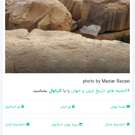
photo by Maziar Razaei
#
گنجینه های تاریخ ایران و جهان
را با
کارناوال
بشناسید.
نقشه تهران
تور کیش
تور استانبول
اجاره ویلا شمال
پرواز تهران استانبول
اجاره ویلا کردان