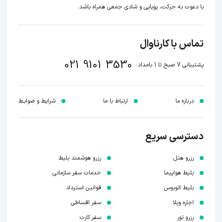
با دعوت به حرکت، پویایی و شادی جمعی همراه باشد.
تماس با کارناوال
021 9101 3530
پشتیبانی 7 صبح تا 1 بامداد:
درباره ما
ارتباط با ما
شرایط و ضوابـط
دسترسی سریع
رزرو هتل
رزرو هوشمند بلیط
بلیط هواپیما
خدمات سفر سازمانی
بلیط اتوبوس
قوانین استرداد
اجاره ویلا
سفر اقساطی
رزرو تور
سفر کارت