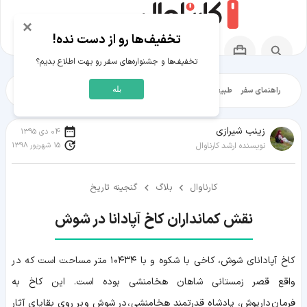
×
تخفیف‌ها رو از دست نده!
تخفیف‌ها و جشنواره‌های سفر رو بهت اطلاع بدیم؟
بله
راهنمای سفر
طبیعت‌گردی
تاریخ‌گردی
شهرگردی
ایرانگرد
مقالات آموز
زينب شيرازی
04 دی 1395
15 شهریور 1398
نویسنده ارشد کارناوال
کارناوال
بلاگ
گنجینه تاریخ
نقش کمانداران کاخ آپادانا در شوش
کاخ آپادانای شوش، کاخی با شکوه و با ۱۰۴۳۴ متر مساحت است که در
واقع قصر زمستانی شاهان هخامنشی بوده است. این کاخ به
فرمان داریوش، پادشاه قدرتمند هخامنشی، در شوش و بر روی بقایای آثار