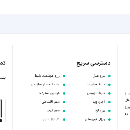
دسترسی سریع
تما
رزرو هتل
رزرو هوشمند بلیط
پشتیبانی 7 
بلیط هواپیما
خدمات سفر سازمانی
ر و
بلیط اتوبوس
قوانین استرداد
‌ای
اجاره ویلا
سفر اقساطی
زرو
رزرو تور
سفر کارت
 به
ویزای توریستی
کارناوال تایم