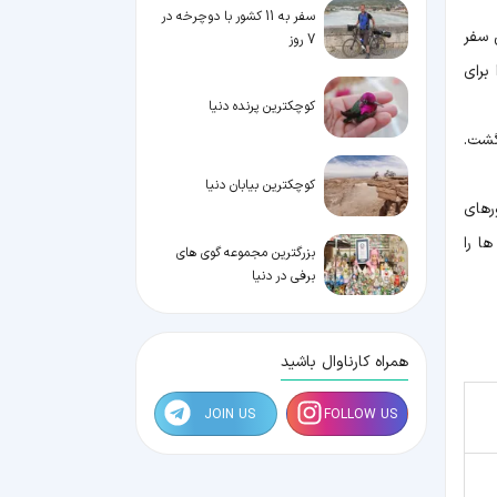
سفر به 11 کشور با دوچرخه در
ین سفر
7 روز
برای
کوچکترین پرنده دنیا
ل به زمین بازگشت.
کوچکترین بیابان دنیا
رهای
ا را
بزرگترین مجموعه گوی های
برفی در دنیا
همراه کارناوال باشید
JOIN US
FOLLOW US