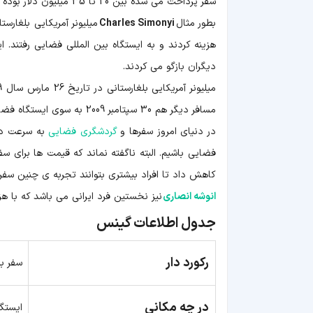
سفر پرداخت می شده بین 20 تا 35 میلیون دلار بوده است. از سال 2001 افرادی این مقدار پول را هزینه کردند و به فضا رفتند.
بطور مثال
Charles Simonyi
میلیونر آمریکایی بلغارست
هزینه کردند و به ایستگاه بین المللی فضایی رفتند. ا
دیگران بازگو می کردند.
مسافر دیگر هم 30 سپتامبر 2009 به سوی ایستگاه فضایی حرکت کرد.
در دنیای امروز سفرها و
گردشگری فضایی
به سرعت در 
فضایی باشیم. البته ناگفته نماند که قیمت ها برای س
کاهش داد تا افراد بیشتری بتوانند تجربه ی چنین سفری
انوشه انصاری
نیز نخستین فرد ایرانی می باشد که با 
جدول اطلاعات گینس
رکورد دار
سفر به
در چه مکانی
ایستگا