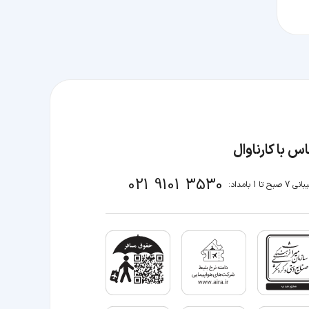
س با کارناوال
021 9101 3530
صبح تا 1 بامداد: