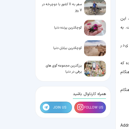
سفر به 11 کشور با دوچرخه در
7 روز
 این
اهده کرد، گنجایش این اتاقک متحرک 200 نفر است. به
کوچکترین پرنده دنیا
 ای در
کوچکترین بیابان دنیا
 و ذکر شده که
بزرگترین مجموعه گوی های
برفی در دنیا
 هنگام
نگام
همراه کارناوال باشید
JOIN US
FOLLOW US