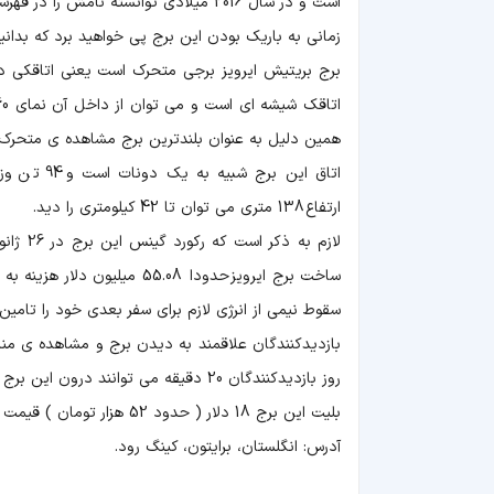
است و در سال 2016 میلادی توانسته نامش را در فهرست رکوردهای گینس به ثبت برساند.
زمانی به باریک بودن این برج پی خواهید برد که بدانید بلندای آن 160.47 متر و قطرش 
برج بریتیش ایرویز برجی متحرک است یعنی اتاقکی دا
همین دلیل به عنوان بلندترین برج مشاهده ی متحرک 
اتاق این 
ارتفاع 138 متری می توان تا 42 کیلومتری را دید.
ساخت برج ایرویز حدودا 55.08
سقوط نیمی از انرژی لازم برای سفر بعدی خود را تامین
بازدیدکنندگان علاقمند به دیدن برج و مشاهده ی مناظر
روز بازدیدکنندگان 20 دقیقه می توانند درون این برج باشند و در هنگام شب 30 دقیقه.
بلیت این برج 18 دلار ( حدود 52 هزار تومان ) قیمت دارد.
آدرس: انگلستان، برایتون، کینگ رود.