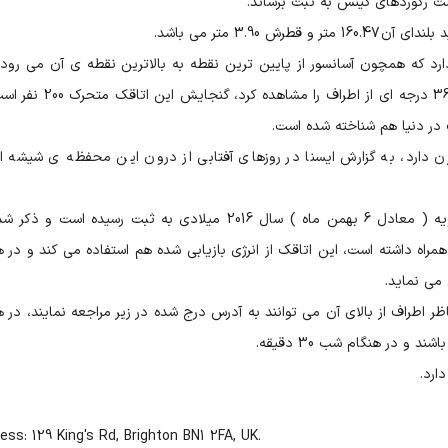
3.90 متر می باشد.
رد که همچون آسانسور از پایین ترین نقطه به بالاترین نقطه ی آن می رود،
اتاقک شیشه ای است و می توان از داخل آن نمای 360 درجه ای از اطراف را مش
در دنیا هم شناخته شده است.
برج شبیه به یک دونات است و 94 تن وزن دارد، به گزارش ایسنا در روزهای آفتابی از درون این محفظه ی شیشه
لازم به ذکر است که رکورد گینس این برج در 26 ژانویه ( معادل 6 بهمن ماه ) سال 2016 میلادی به ثبت رسیده است
 میلیون دلار هزینه به همراه داشته است، این اتاقک از انرژی بازیابی شده هم استفاده می کند و در
 می نماید.
 اطراف از بالای آن می توانند به آدرس درج شده در زیر مراجعه نمایند، در ه
129 King's Rd, Brighton BN1 2FA, UK
.Address: