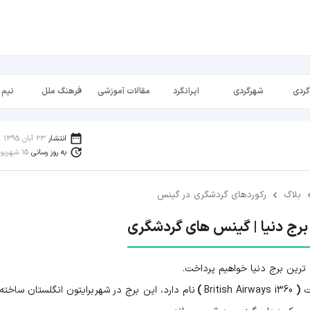
گردی
شهرگردی
ایرانگرد
مقالات آموزشی
فرهنگ ملل
نیم 
انتشار
23 آبان 1395
به روز رسانی
15 شهریور 1398
بلاگ
رکوردهای گردشگری در گینس
برج دنیا | گینس های گردشگری
رین برج دنیا خواهیم پرداخت.
صت
(
British Airways i360
)
نام دارد، این برج در شهر برایتون انگلستان ساخته