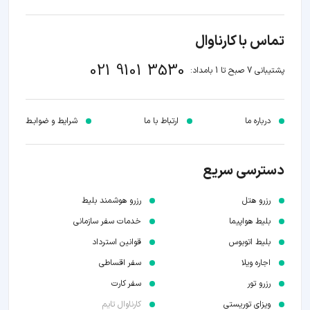
تماس با کارناوال
021 9101 3530
پشتیبانی 7 صبح تا 1 بامداد:
درباره ما
ارتباط با ما
شرایط و ضوابـط
دسترسی سریع
رزرو هتل
رزرو هوشمند بلیط
بلیط هواپیما
خدمات سفر سازمانی
بلیط اتوبوس
قوانین استرداد
اجاره ویلا
سفر اقساطی
رزرو تور
سفر کارت
ویزای توریستی
کارناوال تایم