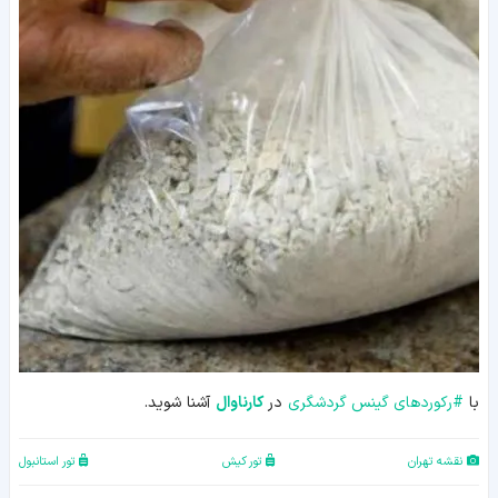
با
#
رکوردهای گینس گردشگری
در
کارناوال
آشنا شوید.
نقشه تهران
تور کیش
تور استانبول