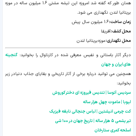
همان طور که گفته شد امروزه این تیشه مشتی 1.6 میلیون ساله در موزه
بریتانیا لندن نگهداری می شود.
زمان ساخت:
1.6 میلیون سال پیش
محل کشف:
آفریقا
محل نگهداری:
موزه بریتانیا لندن
دیگر آثار باستانی و نفیس معرفی شده در کارناوال را بخوانید:
گنجینه
های ایران و جهان
همچنین می توانید درباره برخی از آثار تاریخی و بقایای جذاب دنیا در زیر
بخوانید:
سردیس آتوسا | تندیس فیروزه ای دختر کوروش
لیوبا | ماموت چهل هزار ساله
کت چرمی انیشتین | لباس جنجالی نابغه فیزیک
تبر یشمی ۵ هزار ساله | تاریخ جهان در ۱۰۰ شی
اسلحه کمرى ستارخان