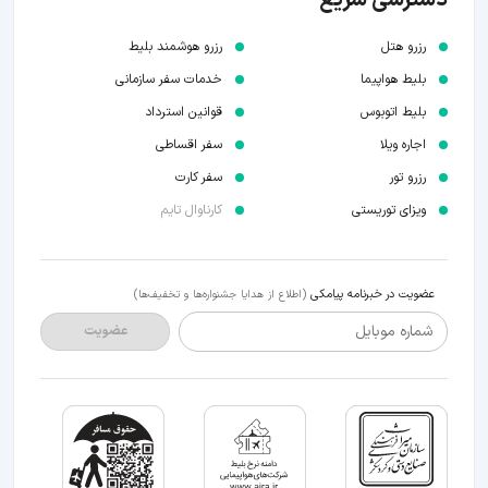
دسترسی سریع
رزرو هتل
رزرو هوشمند بلیط
بلیط هواپیما
خدمات سفر سازمانی
بلیط اتوبوس
قوانین استرداد
اجاره ویلا
سفر اقساطی
رزرو تور
سفر کارت
ویزای توریستی
کارناوال تایم
عضویت در خبرنامه پیامکی
(اطلاع از هدایا جشنواره‌ها و تخفیف‌ها)
شماره موبایل
عضویت