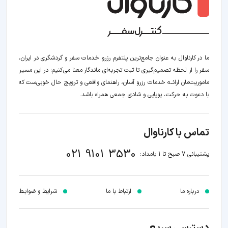
ما در کارناوال به عنوان جامع‌ترین پلتفرم رزرو خدمات سفر و گردشگری در ایران،
سفر را از لحظه‌ تصمیم‌گیری تا ثبت تجربه‌ای ماندگار معنا می‌کنیم؛ در این مسیر‍
ماموریت‌مان اراﺋــﻪ خدمات رزرو آسان، راهنمای واقعی و ترویج حال خوبی‌ست که
با دعوت به حرکت، پویایی و شادی جمعی همراه باشد.
تماس با کارناوال
021 9101 3530
پشتیبانی 7 صبح تا 1 بامداد:
درباره ما
ارتباط با ما
شرایط و ضوابـط