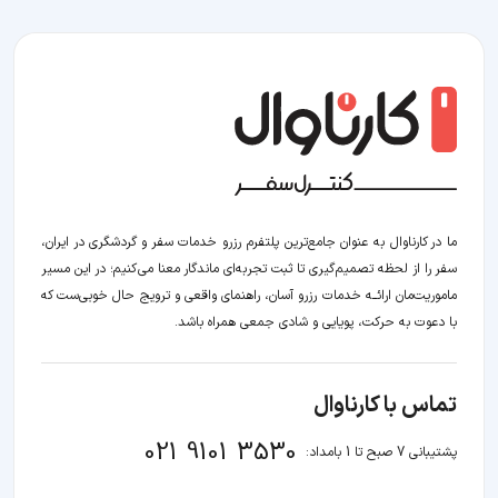
ما در کارناوال به عنوان جامع‌ترین پلتفرم رزرو خدمات سفر و گردشگری در ایران،
سفر را از لحظه‌ تصمیم‌گیری تا ثبت تجربه‌ای ماندگار معنا می‌کنیم؛ در این مسیر‍
ماموریت‌مان اراﺋــﻪ خدمات رزرو آسان، راهنمای واقعی و ترویج حال خوبی‌ست که
با دعوت به حرکت، پویایی و شادی جمعی همراه باشد.
تماس با کارناوال
021 9101 3530
پشتیبانی 7 صبح تا 1 بامداد: