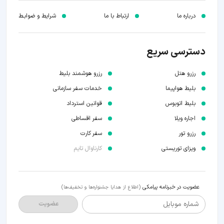
درباره ما
ارتباط با ما
شرایط و ضوابـط
دسترسی سریع
رزرو هتل
رزرو هوشمند بلیط
بلیط هواپیما
خدمات سفر سازمانی
بلیط اتوبوس
قوانین استرداد
اجاره ویلا
سفر اقساطی
رزرو تور
سفر کارت
ویزای توریستی
کارناوال تایم
عضویت در خبرنامه پیامکی
(اطلاع از هدایا جشنواره‌ها و تخفیف‌ها)
شماره موبایل
عضویت