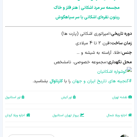
مجسمه سر مرد اشکانی | هنر فلز و خاک
ریتون نقره‌ای اشکانی با سر سیاهگوش
دوره تاریخی:
امپراتوری اشکانی (پارت ها)
زمان ساخت:
قرن 2 تا 4 میلادی
جنس:
طلا، آراسته به شیشه و ...
محل نگهداری:
مجموعه خصوصی، نامشخص
#
گنجینه های تاریخ ایران و جهان
را با
کارناوال
بشناسید.
نقشه تهران
تور کیش
تور استانبول
اجاره ویلا شمال
پرواز تهران استانبول
اجاره ویلا کردان