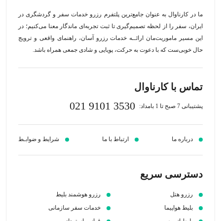
ما در کارناوال به عنوان جامع‌ترین پلتفرم رزرو خدمات سفر و گردشگری در
ایران، سفر را از لحظه‌ تصمیم‌گیری تا ثبت تجربه‌ای ماندگار معنا می‌کنیم؛ در
این مسیر‍ ماموریت‌مان اراﺋــﻪ خدمات رزرو آسان، راهنمای واقعی و ترویج
حال خوبی‌ست که با دعوت به حرکت، پویایی و شادی جمعی همراه باشد.
تماس با کارناوال
021 9101 3530
پشتیبانی 7 صبح تا 1 بامداد:
درباره ما
ارتباط با ما
شرایط و ضوابـط
دسترسی سریع
رزرو هتل
رزرو هوشمند بلیط
بلیط هواپیما
خدمات سفر سازمانی