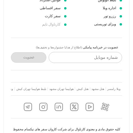
بلیط اتوبوس
قوانین استرداد
اجاره ویلا
سفر اقساطی
رزرو تور
سفر کارت
ویزای توریستی
کارناوال تایم
عضویت در خبرنامه پیامکی
(اطلاع از هدایا جشنواره‌ها و تخفیف‌ها)
شماره موبایل
عضویت
ویلا رامسر
هتل مشهد
هتل کیش
هواپیما تهران مشهد
بلیط هواپیما تهران کیش
ویلا شمال
کلیه حقوق مادی و معنوی کارناوال برای شرکت کاروان سفر های نیکسام محفوظ