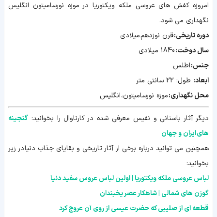
امروزه کفش های عروسی ملکه ویکتوریا در موزه نورسامپتون انگلیس
نگهداری می شود.
دوره تاریخی:
قرن نوزدهم میلادی
سال دوخت:
1840 میلادی
جنس:
اطلس
ابعاد:
طول: 22 سانتی متر
محل نگهداری:
موزه نورسامپتون، انگلیس
دیگر آثار باستانی و نفیس معرفی شده در کارناوال را بخوانید:
گنجینه
های ایران و جهان
همچنین می توانید درباره برخی از آثار تاریخی و بقایای جذاب دنیا در زیر
بخوانید:
لباس عروسی ملکه ویکتوریا | اولین لباس عروس سفید دنیا
گوزن های شمالی | شاهکار عصر یخبندان
قطعه ای از صلیبی که حضرت عیسی از روی آن عروج کرد