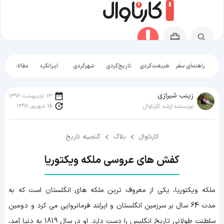
راهنمای سفر
طبیعت‌گردی
تاریخ‌گردی
شهرگردی
ایرانگرد
مقالات آموز
زينب شيرازی
13 اردیبهشت 1396
15 شهریور 1398
نویسنده ارشد کارناوال
کارناوال
بلاگ
گنجینه تاریخ
کفش های عروسی ملکه ویکتوریا
ملکه ویکتوریا، یکی از معروف ترین ملکه های انگلستان است که به
مدت 64 سال بر سرزمین انگلستان و ایرلند فرمانروایی می کرد و دومین
سلطنت طولانی تاریخ انگلیس را دست دارد. او در سال 1819 به دنیا آمد،