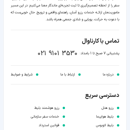
سفر را از لحظه‌ تصمیم‌گیری تا ثبت تجربه‌ای ماندگار معنا می‌کنیم؛ در این مسیر‍
ماموریت‌مان اراﺋــﻪ خدمات رزرو آسان، راهنمای واقعی و ترویج حال خوبی‌ست که
با دعوت به حرکت، پویایی و شادی جمعی همراه باشد.
تماس با کارناوال
021 9101 3530
پشتیبانی 7 صبح تا 1 بامداد:
درباره ما
ارتباط با ما
شرایط و ضوابـط
دسترسی سریع
رزرو هتل
رزرو هوشمند بلیط
بلیط هواپیما
خدمات سفر سازمانی
بلیط اتوبوس
قوانین استرداد