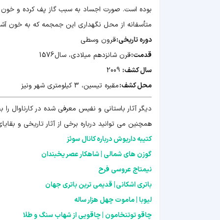
بوده است. صورت اجساد به سبب گاز پف کرده و خون ر
متأسفانه از محل نگهداری این جمجمه که به خون آش
دوره تاریخی:
قرون وسطی
قدمت:
قرن شانزدهم میلادی، سال 1576
سال کشف:
2009
محل کشف:
مقبره تیسین، 3 کیلومتری شهر ونیز
دیگر آثار باستانی و نفیس معرفی شده در کارناوال را ب
همچنین می توانید درباره برخی از آثار تاریخی و بقایای
کتیبه داریوش درباره کانال سوئز
گوزن های شمالی | شاهکار عصر یخبندان
نیمتاج عروسی فرح
باتری اشکانی | قدیمی ترین باتری جهان
لیوبا | ماموت چهل هزار ساله
چاقو توتنخامون | چاقویی از شهاب سنگ و طلا