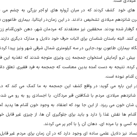
میلادی است.
 های خود کشف کردند که در میان آرواره های او آجر بزرگی به چشم می خ
ن شانزدهم میلادی تشخیص دادند. در این زمان در ایتالیا، بیماری طاعوون 
ه گرفتار شده بودند. محققین نیز معتقدند که مردمان شهر، دهن خون آشام زن ر
 کنند. البته باستان شناسان برای اثبات حرف خود دلایل و مدارک دیگری دارند.
 بیماران طاعون بود، جایی در سه کیلومتری شمال شرقی شهر ونیز پیدا کردند
ات بیش تر و آزمایش استخوان جمجمه زن ونیزی متوجه شدند که تغذیه این فر
 می کرده. نتیجه به دست آمده بدین معناست که جمجمه به فرد فقیری تعلق داش
 آشام نبوده است.
 در این باره می گوید: در واقع کشف این جمجمه به ما کمک می کند که دری
 شانزدهم میلادی مردم با شکافتن قبر مردگان، با اجسادی رو به رو می شدن
شان خون می ریزد. از این جا بود که اعتقاد به وجود خون آشام ها پدید آمد
ام ها نقش غذا را دارد و باید برای جلوگیری آن ها، از چیزی غیر قابل خو
ه کسی و یا مرده ای، دهان آن را با آجر پر می کردند.
د نیز دلایل علمی ساده ای وجود دارد که در آن زمان برای مردم غیر قابل