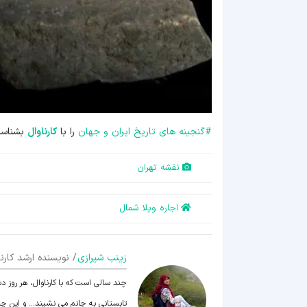
#
گنجینه های تاریخ ایران و جهان
را با
کارناوال
بشناسی
نقشه تهران
اجاره ویلا شمال
زينب شيرازی
/ نویسنده ارشد کارنا
چند سالی است که با کارناوال، هر روز د
تابستانی به جانم می نشیند... و این 