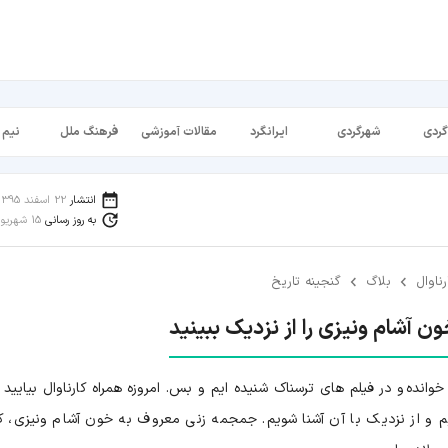
گردی
شهرگردی
ایرانگرد
مقالات آموزشی
فرهنگ ملل
نیم 
انتشار
22 اسفند 1395
به روز رسانی
15 شهریور 1398
رناوال
بلاگ
گنجینه تاریخ
 آشام ونیزی را از نزدیک ببینید
وانده و در فیلم های ترسناک شنیده ایم و بس. امروزه همراه کارناوال بیایید ت
 و از نزدیک با آن آشنا شویم. جمجمه زنی معروف به خون آشام ونیزی، ک