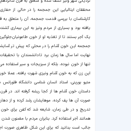
نزدیکی شهر ونیز کشف شده و متعلق به قرن شانزدهم 
محققان ایتالیایی این جمجمه را در حالی از حفاری
کارشناسان با بررسی قدمت جمجمه، آن را متعلق به قر
یافته بود و بسیاری از مردم ونیز به این بیماری کشند
یک آجر بستند تا از تغذیه او از خون طاعونیان جلوگیری
جمجمه این خون آشام را در محلی که پیش تر آسایشگاه
نهایت اما سال ها زمان برد تا دانشمندان با تحقیق
تنها از خون نبوده، بلکه از سبزیجات و سیر استفاده
این زن که به خون آشام ونیزی شهرت یافته، عملا خون
متیو بورینی، استاد انسان شناسی دانشگاه فلورانس
داستان خون آشام ها از کجا ریشه گرفته اند. در قرن
صورت آن ها پف کرده، موهایشان رشد کرده و از دهان 
تدریج و در طی زمان، شایعه شد که کفن برای خون آش
همانند آجر استفاده کرد. بنابران مردم با مضنون شدن ب
جالب است بدانید که برای این شکل ظاهری صورت اجسا