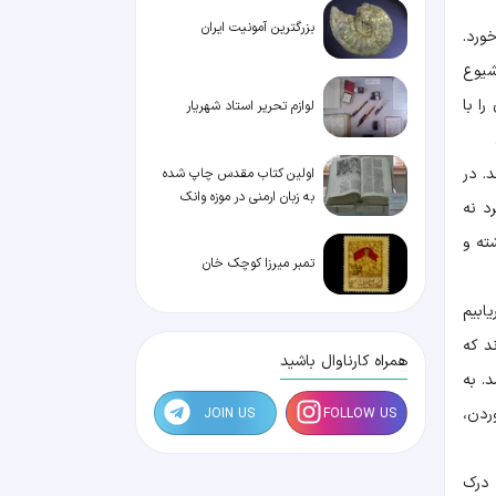
بزرگترین آمونیت ایران
ورد.
شیوع
ا با
لوازم تحریر استاد شهریار
. در
اولین کتاب مقدس چاپ شده
به زبان ارمنی در موزه وانک
د نه
ته و
تمبر میرزا کوچک خان
ابیم
د که
همراه کارناوال باشید
. به
ردن،
JOIN US
FOLLOW US
 درک