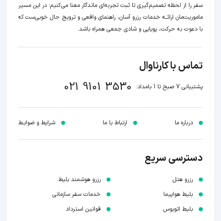
سفر را از لحظه‌ تصمیم‌گیری تا ثبت تجربه‌ای ماندگار معنا می‌کنیم؛ در این مسیر‍
ماموریت‌مان اراﺋــﻪ خدمات رزرو آسان، راهنمای واقعی و ترویج حال خوبی‌ست که
با دعوت به حرکت، پویایی و شادی جمعی همراه باشد.
تماس با کارناوال
021 9101 3530
پشتیبانی 7 صبح تا 1 بامداد:
درباره ما
ارتباط با ما
شرایط و ضوابـط
دسترسی سریع
رزرو هتل
رزرو هوشمند بلیط
بلیط هواپیما
خدمات سفر سازمانی
بلیط اتوبوس
قوانین استرداد