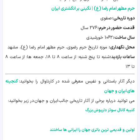
حرم مطهر امام رضا (ع) | نگینی بر انگشتری ایران
دوره تاریخی:
صفوی
قدمت حضور در حرم
:
276 سال
سال ساخت
:
1062 خورشیدی
محل نگهداری:
موزه تاریخ حرم رضوی، حرم مطهر امام رضا (ع)، مشهد
ساعات بازدید:
شنبه تا پنج شنبه: از ساعت ۸ تا ۱۸، جمعه ها: از ساعت ۸
تا ۱۳
دیگر آثار باستانی و نفیس معرفی شده در کارناوال را بخوانید:
گنجینه
های ایران و جهان
می توانید درباره برخی از آثار تاریخی جالب ایران و جهان در زیر بخوانید:
کتیبه کانال سوئز داریوش بزرگ
اولین و قدیمی ترین باتری جهان را ایرانی ها ساختند