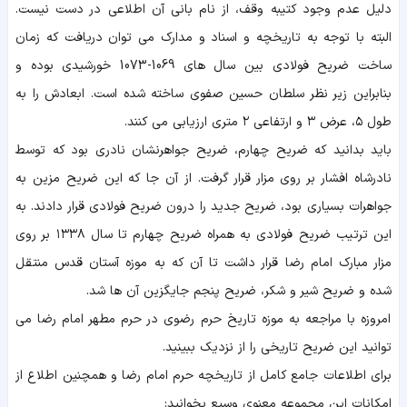
دلیل عدم وجود کتیبه وقف، از نام بانی آن اطلاعی در دست نیست.
البته با توجه به تاریخچه و اسناد و مدارک می توان دریافت که زمان
ساخت ضریح فولادی بین سال های 1069-1073 خورشیدی بوده و
بنابراین زیر نظر سلطان حسین صفوی ساخته شده است. ابعادش را به
طول ۵، عرض ۳ و ارتفاعی ۲ متری ارزیابی می کنند.
باید بدانید که ضریح چهارم، ضریح جواهرنشان نادری بود که توسط
نادرشاه افشار بر روی مزار قرار گرفت. از آن جا که این ضریح مزین به
جواهرات بسیاری بود، ضریح جدید را درون ضریح فولادی قرار دادند. به
این ترتیب ضریح فولادی به همراه ضریح چهارم تا سال ۱۳۳۸ بر روی
مزار مبارک امام رضا قرار داشت تا آن که به موزه آستان قدس منتقل
شده و ضریح شیر و شکر، ضریح پنجم جایگزین آن ها شد.
امروزه با مراجعه به موزه تاریخ حرم رضوی در حرم مطهر امام رضا می
توانید این ضریح تاریخی را از نزدیک ببینید.
برای اطلاعات جامع کامل از تاریخچه حرم امام رضا و همچنین اطلاع از
امکانات این مجموعه معنوی وسیع بخوانید: